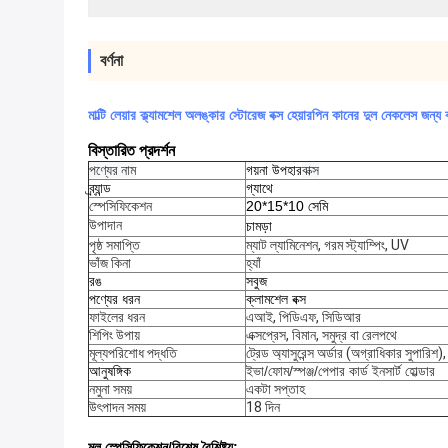
বর্ণনা
মাল্টি লেয়ার ক্ল্যামশেল অলঙ্কার স্টোরেজ বক্স হেয়ারপিন কানের দুল নেকলেস জন্য ব
বিস্তারিত প্রদর্শন
পণ্যের নাম
গয়না উপহার
বাক্স
ব্র্যান্ড
গ্যাথে
স্পেসিফিকেশন
20*15*10 সেমি
উপাদান
চামড়া
পৃষ্ঠ সমাপ্তি
ম্যাট ল্যামিনেশন, গরম স্ট্যাম্পিং, UV
ভাঁজ কিনা
হ্যাঁ
রঙ
সবুজ
পণ্যের ধরন
ক্লামশেল বক্স
ফাইলের ধরন
এআই, পিডিএফ, সিডিআর
শিপিং উপায়
এক্সপ্রেস, বিমান, সমুদ্র বা রেলপথে
মূল্যপরিশোধ পদ্ধতি
ট্রেড অ্যাসুরেন্স অর্ডার (অগ্রাধিকার সুপারিশ)
আনুষঙ্গিক
ইভা/ফোম/স্পঞ্জ/পেপার কার্ড ইনসার্ট হোল্ডার
নমুনা সময়
একটা সপ্তাহ
উৎপাদন সময়
18 দিন
মূল স্পেসিফিকেশন/বিশেষ বৈশিষ্ট্য: