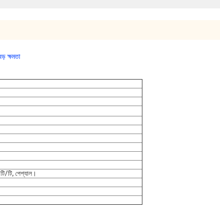
ড় ক্ষমতা
, টি/টি, পেপ্যাল।