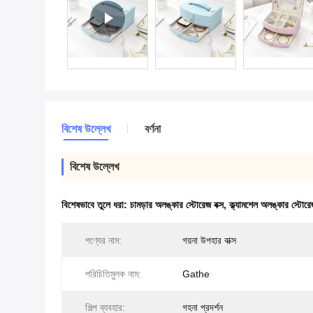
বিশেষ উল্লেখ
বর্ণনা
বিশেষ উল্লেখ
বিশেষভাবে তুলে ধরা:
চামড়ার অলঙ্কার স্টোরেজ বক্স
,
ক্ল্যামশেল অলঙ্কার স্টোরেজ
পণ্যের নাম:
গয়না উপহার বাক্স
পরিচিতিমুলক নাম:
Gathe
শিল্প ব্যবহার:
গহনা প্রদর্শন