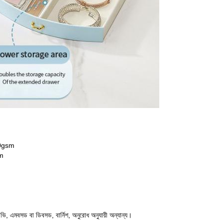
50gsm
sm
উভি, এমবসড বা ডিবসড, বার্নিশ, অনুরোধ অনুযায়ী অন্যান্য।