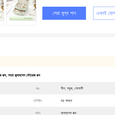
সেরা মূল্য পান
এখনই যোগ
 বক্স
,
গহনা ক্ল্যামশেল স্টোরেজ বক্স
রঙ:
নীল, সবুজ, গোলাপী
বৈশিষ্ট্য:
বড় ক্ষমতা
গঠন:
ক্লামশেল বক্স