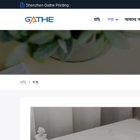
Shenzhen Gathe Printing
বাড়ি
পণ্য
আমাদের সম
বাড়ি
/
পণ্য