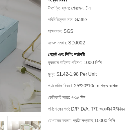
উৎপত্তি স্থল:
শেনজেন, চীন
পরিচিতিমুলক নাম:
Gathe
সাক্ষ্যদান:
SGS
মডেল নম্বার:
SDJ002
পেমেন্ট এবং শিপিং শর্তাবলী
ন্যূনতম চাহিদার পরিমাণ:
1000 পিসি
মূল্য:
$1.42-1.98 Per Unit
প্যাকেজিং বিবরণ:
25*20*10cm শক্ত কাগজ
ডেলিভারি সময়:
৭-১৫ দিন
পরিশোধের শর্ত:
D/P, D/A, T/T, ওয়েস্টার্ন ইউনিয়ন
যোগানের ক্ষমতা:
প্রতি সপ্তাহে 10000 পিসি