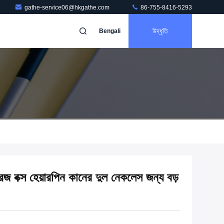
gathe-service06@hkgathe.com
86-755-8416-5293
উদ্ধৃতি
Bengali
টোরেজ বক্স হেয়ারপিন কানের দুল নেকলেস জন্য বড়