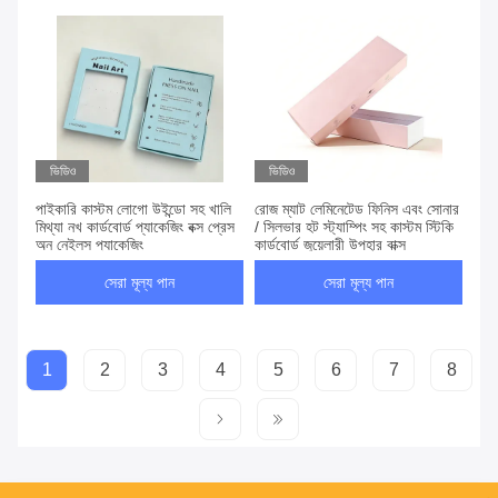
ভিডিও
ভিডিও
পাইকারি কাস্টম লোগো উইন্ডো সহ খালি
রোজ ম্যাট লেমিনেটেড ফিনিস এবং সোনার
মিথ্যা নখ কার্ডবোর্ড প্যাকেজিং বক্স প্রেস
/ সিলভার হট স্ট্যাম্পিং সহ কাস্টম স্টিকি
অন নেইলস প্যাকেজিং
কার্ডবোর্ড জুয়েলারী উপহার বাক্স
সেরা মূল্য পান
সেরা মূল্য পান
1
2
3
4
5
6
7
8