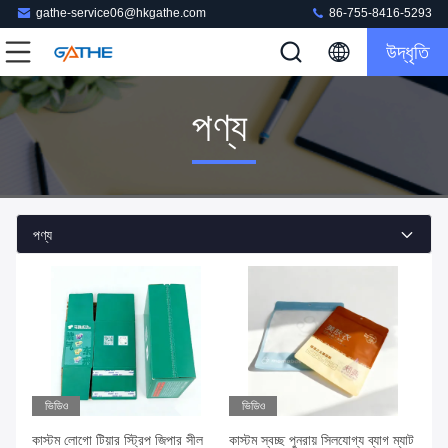
gathe-service06@hkgathe.com
86-755-8416-5293
উদ্ধৃতি
পণ্য
পণ্য
ভিডিও
ভিডিও
কাস্টম লোগো টিয়ার স্ট্রিপ জিপার সীল
কাস্টম স্বচ্ছ পুনরায় সিলযোগ্য ব্যাগ ম্যাট