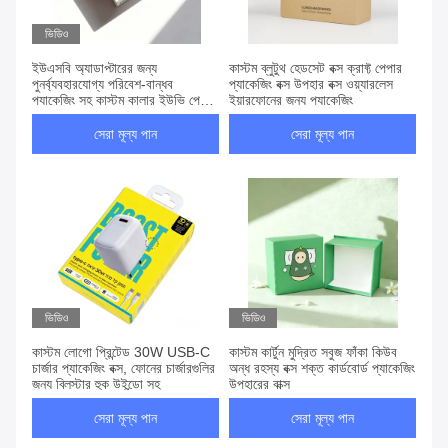
ভিডিও
ইউএসবি অ্যাডাপ্টারের জন্য
কাস্টম ব্লুটুথ হেডসেট বক্স ক্রাফ্ট পেপার
পুনর্ব্যবহারযোগ্য পরিবেশ-বান্ধব
প্যাকেজিং বক্স উপহার বক্স ওয়্যারলেস
প্যাকেজিং সহ কাস্টম কালার ইউভি পেপার
ইয়ারফোনের জন্য প্যাকেজিং
ওয়াল চার্জার বক্স
সেরা মূল্য পান
সেরা মূল্য পান
ভিডিও
ভিডিও
কাস্টম লোগো প্রিন্টেড 30W USB-C
কাস্টম কার্টুন মুদ্রিত সবুজ ফাঁকা কিউব
চার্জার প্যাকেজিং বক্স, ফোনের চার্জারগুলির
অন্ধ রহস্য বক্স শক্ত কার্ডবোর্ড প্যাকেজিং
জন্য ব্লিস্টার হুক উইন্ডো সহ
উপহারের বাক্স
সেরা মূল্য পান
সেরা মূল্য পান