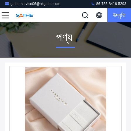
gathe-service06@hkgathe.com
86-755-8416-5293
উদ্ধৃতি
পণ্য