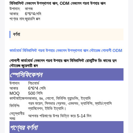
মিনিমালিস্ট নেকলেস উপস্থাপনা বাক্স
,
ODM নেকলেস গয়না উপহার বাক্স
উপাদান:
কাগজ
আকার:
6*6*4সেমি
পণ্যের নাম:
জুয়ারলি বক্স
বর্ণনা
কার্ডবোর্ড মিনিমালিস্ট গয়না উপহার নেকলেস উপস্থাপনা বাক্স স্টোরেজ গোলাপী ODM
গোলাপী কার্ডবোর্ড নেকলেস গয়না উপহার বাক্স মিনিমালিস্ট রোমান্টিক রিং কানের দুল
স্টোরেজ জুয়েলারী বক্স
স্পেসিফিকেশন
উপাদান
পিচবোর্ড
আকার
6*6*4 সেমি
MOQ
500 পিসি
কাস্টমাইজেশন
আকার, রঙ, লোগো, ফিনিশিং হ্যান্ডলিং, ইত্যাদি
গরম ফয়েল, সিলভার প্রেসড, এমবসড, ভ্যানিশিং, ম্যাট/গ্লোসি
ফিনিশিং
ল্যামিনেশন, ইউভি ইত্যাদি।
নেতৃস্থানীয়
আপনার পরিমাণের উপর ভিত্তি করে 5-14 দিন
সময়
পণ্যের বর্ণনা