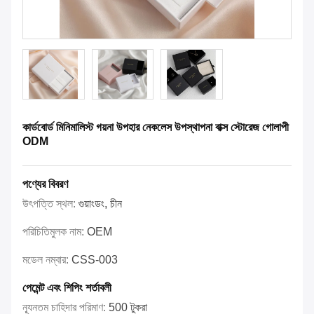
কার্ডবোর্ড মিনিমালিস্ট গয়না উপহার নেকলেস উপস্থাপনা বাক্স স্টোরেজ গোলাপী
ODM
পণ্যের বিবরণ
উৎপত্তি স্থল:
গুয়াংডং, চীন
পরিচিতিমুলক নাম:
OEM
মডেল নম্বার:
CSS-003
পেমেন্ট এবং শিপিং শর্তাবলী
ন্যূনতম চাহিদার পরিমাণ:
500 টুকরা