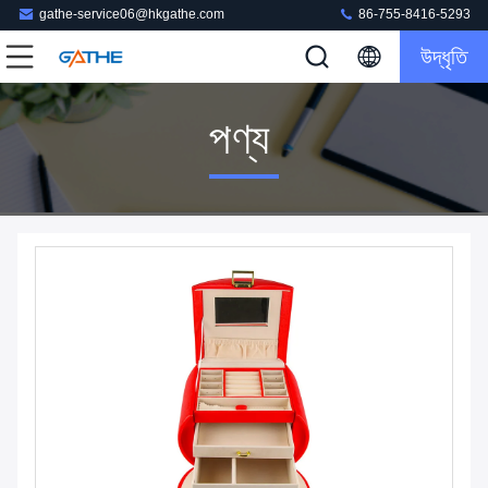
gathe-service06@hkgathe.com
86-755-8416-5293
উদ্ধৃতি
পণ্য