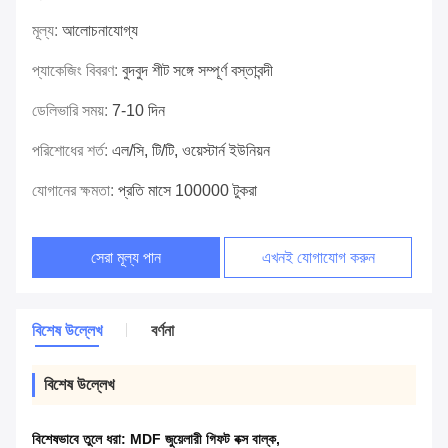
মূল্য:
আলোচনাযোগ্য
প্যাকেজিং বিবরণ:
বুদবুদ শীট সঙ্গে সম্পূর্ণ বস্তাবন্দী
ডেলিভারি সময়:
7-10 দিন
পরিশোধের শর্ত:
এল/সি, টি/টি, ওয়েস্টার্ন ইউনিয়ন
যোগানের ক্ষমতা:
প্রতি মাসে 100000 টুকরা
সেরা মূল্য পান
এখনই যোগাযোগ করুন
বিশেষ উল্লেখ
বর্ণনা
বিশেষ উল্লেখ
বিশেষভাবে তুলে ধরা:
MDF জুয়েলারী গিফট বক্স বাল্ক
,