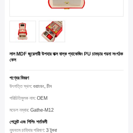
লাল MDF জুয়েলারী উপহার বাক্স বাল্ক প্যাকেজিং PU চামড়ার গয়না সংগঠক
কেস
পণ্যের বিবরণ
উৎপত্তি স্থল:
গুয়াংডং, চীন
পরিচিতিমুলক নাম:
OEM
মডেল নম্বার:
Gathe-M12
পেমেন্ট এবং শিপিং শর্তাবলী
ন্যূনতম চাহিদার পরিমাণ:
3 টুকরা