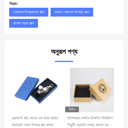
Tags:
নেকলেস উপস্থাপনা বাক্স
মখমল নেকলেস উপহার বাক্স
কাগজ গয়না বাক্স
অনুরূপ পণ্য
ভিডিও
ভি
ব্রেসলেট ঘড়ি কানের দুল জন্য কঠোর
বিলাসবহুল কাস্টম ডিজাইন ডিজিটাল
রিং
কার্ডবোর্ড গয়না উপহার বক্স বাল্ক
প্রিন্টিং ক্রাফট পেপার কানের দুল
ফ্ল