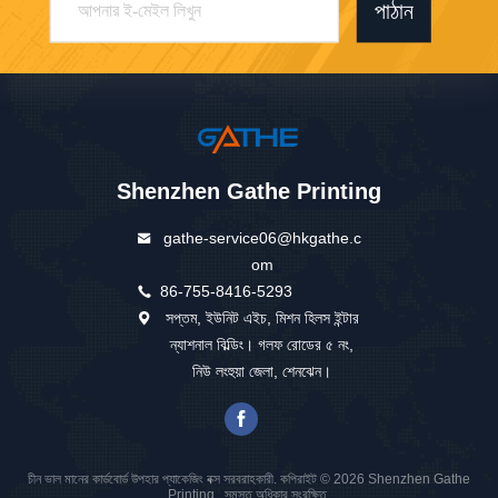
পাঠান
Shenzhen Gathe Printing
gathe-service06@hkgathe.c
om
86-755-8416-5293
সপ্তম, ইউনিট এইচ, মিশন হিলস ইন্টার
ন্যাশনাল বিল্ডিং। গলফ রোডের ৫ নং,
নিউ লংহুয়া জেলা, শেনঝেন।
চীন ভাল মানের কার্ডবোর্ড উপহার প্যাকেজিং বক্স সরবরাহকারী. কপিরাইট © 2026 Shenzhen Gathe
Printing . সমস্ত অধিকার সংরক্ষিত.