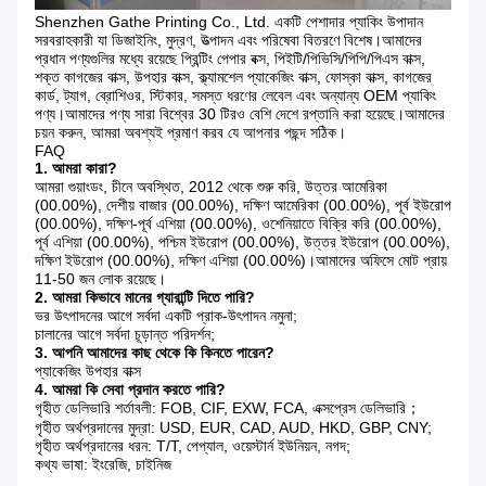
Shenzhen Gathe Printing Co., Ltd. একটি পেশাদার প্যাকিং উপাদান
সরবরাহকারী যা ডিজাইনিং, মুদ্রণ, উত্পাদন এবং পরিষেবা বিতরণে বিশেষ।আমাদের
প্রধান পণ্যগুলির মধ্যে রয়েছে প্রিন্টিং পেপার বক্স, পিইটি/পিভিসি/পিপি/পিএস বাক্স,
শক্ত কাগজের বাক্স, উপহার বাক্স, ক্ল্যামশেল প্যাকেজিং বাক্স, ফোস্কা বাক্স, কাগজের
কার্ড, ট্যাগ, ব্রোশিওর, স্টিকার, সমস্ত ধরণের লেবেল এবং অন্যান্য OEM প্যাকিং
পণ্য।আমাদের পণ্য সারা বিশ্বের 30 টিরও বেশি দেশে রপ্তানি করা হয়েছে।আমাদের
চয়ন করুন, আমরা অবশ্যই প্রমাণ করব যে আপনার পছন্দ সঠিক।
FAQ
1. আমরা কারা?
আমরা গুয়াংডং, চীনে অবস্থিত, 2012 থেকে শুরু করি, উত্তর আমেরিকা
(00.00%), দেশীয় বাজার (00.00%), দক্ষিণ আমেরিকা (00.00%), পূর্ব ইউরোপ
(00.00%), দক্ষিণ-পূর্ব এশিয়া (00.00%), ওশেনিয়াতে বিক্রি করি (00.00%),
পূর্ব এশিয়া (00.00%), পশ্চিম ইউরোপ (00.00%), উত্তর ইউরোপ (00.00%),
দক্ষিণ ইউরোপ (00.00%), দক্ষিণ এশিয়া (00.00%)।আমাদের অফিসে মোট প্রায়
11-50 জন লোক রয়েছে।
2. আমরা কিভাবে মানের গ্যারান্টি দিতে পারি?
ভর উৎপাদনের আগে সর্বদা একটি প্রাক-উৎপাদন নমুনা;
চালানের আগে সর্বদা চূড়ান্ত পরিদর্শন;
3. আপনি আমাদের কাছ থেকে কি কিনতে পারেন?
প্যাকেজিং উপহার বাক্স
4. আমরা কি সেবা প্রদান করতে পারি?
গৃহীত ডেলিভারি শর্তাবলী: FOB, CIF, EXW, FCA, এক্সপ্রেস ডেলিভারি；
গৃহীত অর্থপ্রদানের মুদ্রা: USD, EUR, CAD, AUD, HKD, GBP, CNY;
গৃহীত অর্থপ্রদানের ধরন: T/T, পেপ্যাল, ওয়েস্টার্ন ইউনিয়ন, নগদ;
কথ্য ভাষা: ইংরেজি, চাইনিজ