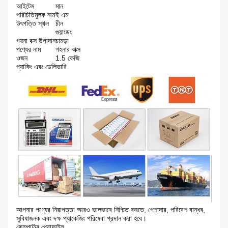
আইটেম
মান
পরিচিতিমুলক নাম
ই এম
উৎপত্তি স্থল
চীন
গুয়াংডং
গয়না বক্স উপাদান
চামড়া
পণ্যের নাম
গহনার বাক্স
ওজন
1.5 কেজি
প্যাকিং এবং ডেলিভারি
আপনার পণ্যের নিরাপত্তা আরও ভালভাবে নিশ্চিত করতে, পেশাদার, পরিবেশ বান্ধব,
সুবিধাজনক এবং দক্ষ প্যাকেজিং পরিষেবা প্রদান করা হবে।
কোম্পানির প্রোফাইল