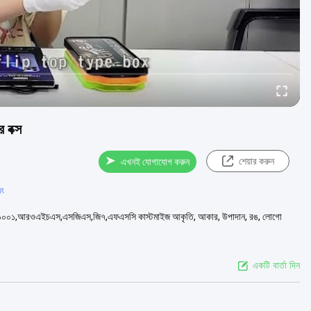
 বক্স
শেয়ার করুন
এখনই যোগাযোগ করুন
িং
কেট আইএসও ৯০০১,আরওএইচএস,এসজিএস,জি৭,এফএসসি কাস্টমাইজ আকৃতি, আকার, উপাদান, রঙ, লোগো
একটি বার্তা দিন