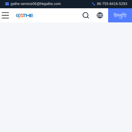
gathe-service06@hkgathe.com
86-755-8416-5293
উদ্ধৃতি
SGS কার্ডবোর্ড উপহার প্যাকেজিং বক্স গয়না কানের দুল অলঙ্কার সংগ্রহস্থল
গহনা উপহার বাক্স
2024-03-13
160 ভিউ