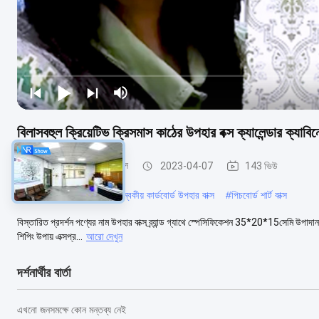
বিলাসবহুল ক্রিয়েটিভ ক্রিসমাস কাঠের উপহার বক্স ক্যালেন্ডার ক্যাবিনে
কার্ডবোর্ড উপহার প্যাকেজিং বক্স
2023-04-07
143 ভিউ
#
লকডাউন জন্মদিনের বাক্স
#
চৌম্বকীয় কার্ডবোর্ড উপহার বাক্স
#
পিচবোর্ড শার্ট বাক্স
বিস্তারিত প্রদর্শন পণ্যের নাম উপহার বাক্স ব্র্যান্ড গ্যাথে স্পেসিফিকেশন 35*20*15সেমি উপাদ
শিপিং উপায় এক্সপ্র...
আরো দেখুন
দর্শনার্থীর বার্তা
এখনো জনসমক্ষে কোন মন্তব্য নেই