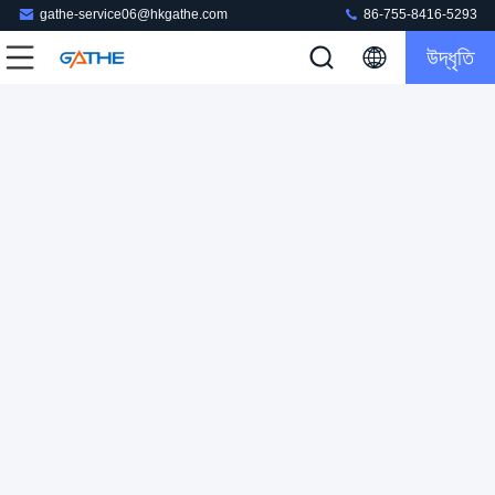
gathe-service06@hkgathe.com
86-755-8416-5293
উদ্ধৃতি
পাইকারি পোর্টেবল কার্ডবোর্ড উপহার প্যাকেজিং বক্স ম্যাট ল্যামিনেশন / হট স্ট্যাম্পিং /
ইউভি
কার্ডবোর্ড উপহার প্যাকেজিং বক্স
2023-04-07
159 ভিউ