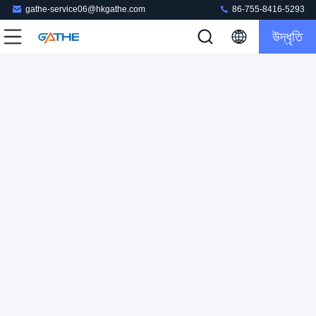
gathe-service06@hkgathe.com
86-755-8416-5293
উদ্ধৃতি
সম্পূর্ণ রঙিন কার্ডবোর্ড পেপার প্যাকেজিং বক্স পাইকারি কাস্টম ডিজাইন
কার্ডবোর্ড উপহার প্যাকেজিং বক্স
2024-06-04
160 ভিউ