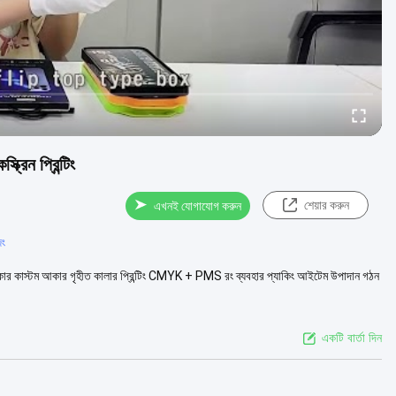
্রিন প্রিন্টিং
শেয়ার করুন
এখনই যোগাযোগ করুন
িং
ন্টার আকার কাস্টম আকার গৃহীত কালার প্রিন্টিং CMYK + PMS রং ব্যবহার প্যাকিং আইটেম উপাদান গঠন
একটি বার্তা দিন