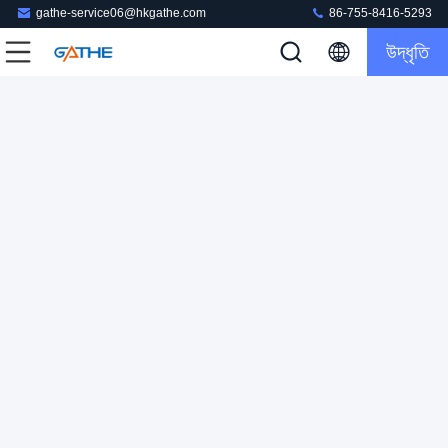
gathe-service06@hkgathe.com
86-755-8416-5293
উদ্ধৃতি
শিপিংয়ের জন্য ODM 800gsm ঢেউতোলা উপহার বক্স মেইলার বাল্ক
ঢেউতোলা শিপিং বক্স
2024-03-15
42 ভিউ