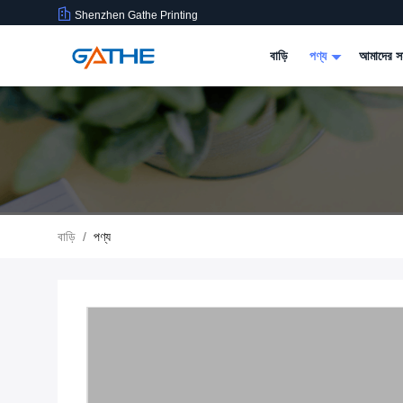
Shenzhen Gathe Printing
বাড়ি
পণ্য
আমাদের সম
বাড়ি
/
পণ্য