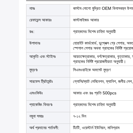
নামঃ
কাস্টম লোগো মুদ্রিত OEM বিলাসবহুল উপহার বা
রেফারেন্স আকারঃ
কাস্টমাইজড আকার
রঙ:
গ্রাহকদের বিশেষ চাহিদা অনুযায়ী
উপাদানঃ
হোয়াইট কার্ডবোর্ড, ডুপ্লেক্স গ্রে পেপার, 
স্পেশাল পেপার অথবা গ্রাহকের নির্দিষ্ট প্রয়ো
আকৃতি এবং স্টাইলঃ
আয়তক্ষেত্রাকার, বর্গক্ষেত্রাকার, বৃত্তাকার
গ্রাহকের নির্দিষ্ট প্রয়োজনীয়তা অনুযায়ী।
মুদ্রণঃ
সিএমওয়াইকে অফসেট মুদ্রণ
সারফেস ট্রিটমেন্টঃ
গ্লোসি/ম্যাট লেমিনেশন, ফ্যানিশ, জলীয় লেপ
এমওকিউঃ
আকার এবং রঙ প্রতি 500pcs
প্যাকেজিং বিবরণঃ
গ্রাহকদের বিশেষ চাহিদা অনুযায়ী
নমুনা সময়ঃ
৭-১২ দিন
অর্থ প্রদানের শর্তাবলী:
টি/টি, ওয়েস্টার্ন ইউনিয়ন, মানিগ্রাম