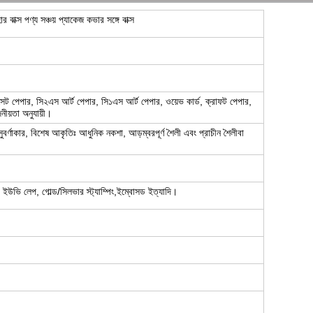
ক্স পণ্য সঞ্চয় প্যাকেজ কভার সঙ্গে বাক্স
অফসেট পেপার, সি২এস আর্ট পেপার, সি১এস আর্ট পেপার, ওয়েভ কার্ড, ক্রাফট পেপার,
জনীয়তা অনুযায়ী।
, সুবর্ণাকার, বিশেষ আকৃতিঃ আধুনিক নকশা, আড়ম্বরপূর্ণ শৈলী এবং প্রাচীন শৈলীবা
, ইউভি লেপ, গোল্ড/সিলভার স্ট্যাম্পিং,ইম্বোসড ইত্যাদি।