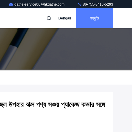
gathe-service06@hkgathe.com
86-755-8416-5293
উদ্ধৃতি
Bengali
 উপহার বাক্স পণ্য সঞ্চয় প্যাকেজ কভার সঙ্গে