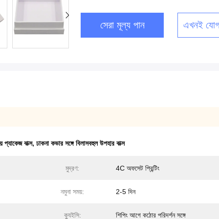
সেরা মূল্য পান
এখনই যোগ
় প্যাকেজ বাক্স
,
ঢাকনা কভার সঙ্গে বিলাসবহুল উপহার বাক্স
মুদ্রণ:
4C অফসেট প্রিন্টিং
নমুনা সময়:
2-5 দিন
ক্যুইসি:
শিপিং আগে কঠোর পরিদর্শন সঙ্গে