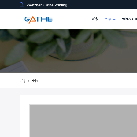
Shenzhen Gathe Printing
বাড়ি
পণ্য
আমাদের সম
বাড়ি
/
পণ্য