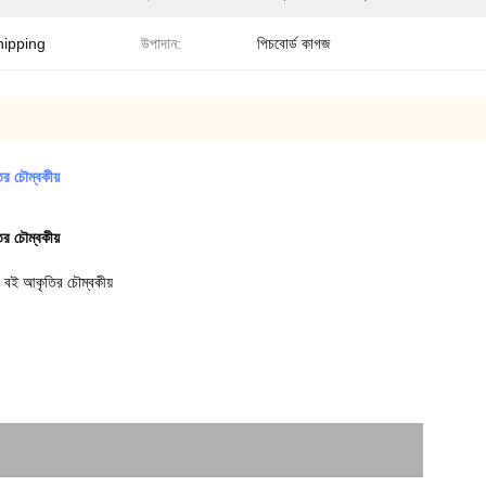
hipping
উপাদান:
পিচবোর্ড কাগজ
র চৌম্বকীয়
র চৌম্বকীয়
ে বই আকৃতির চৌম্বকীয়