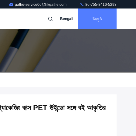
gathe-service06@hkgathe.com
86-755-8416-5293
উদ্ধৃতি
Bengali
্যাকেজিং বাক্স PET উইন্ডো সঙ্গে বই আকৃতির