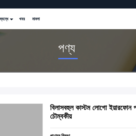
্বন্ধে
খবর
মামলা
পণ্য
বিলাসবহুল কাস্টম লোগো ইয়ারফোন প
চৌম্বকীয়
পণ্যের বিবরণ