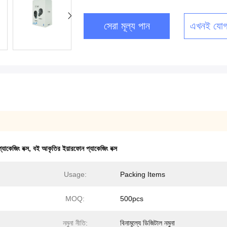
সেরা মূল্য পান
এখনই যোগ
যাকেজিং বক্স
,
বই আকৃতির ইয়ারফোন প্যাকেজিং বক্স
Usage:
Packing Items
MOQ:
500pcs
নমুনা নীতি:
বিনামূল্যে ডিজিটাল নমুনা