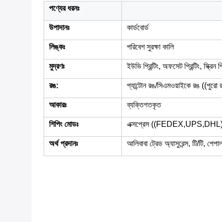
পণ্যের ধরনঃ
উপাদানঃ
কার্ডবোর্ড
লিঙ্কঃ
পরিবেশ সুরক্ষা কালি
মুদ্রণঃ
ইউভি প্রিন্টিং, অফসেট প্রিন্টিং, স্ক্রিন প্
রঙ:
প্যান্টোন রঙ/সিএমওয়াইকে রঙ ((পুরো 
আকারঃ
ব্যক্তিগতকৃত
শিপিং মোডঃ
এক্সপ্রেস ((FEDEX,UPS,DHL), স
অর্থ প্রদানঃ
আলিবাবা ট্রেড অ্যাসুরেন্স, টি/টি, পেপ