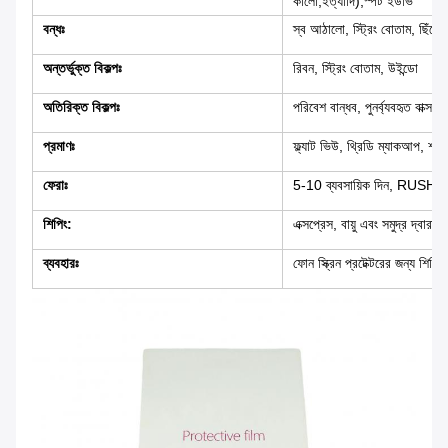
কালো,ইত্যাদি),স্পট ইউভি
বন্ধঃ
স্ব আঠালো, স্ট্রিং বোতাম, ছিঁড়ে
অন্তর্ভুক্ত বিকল্পঃ
রিবন, স্ট্রিং বোতাম, উইন্ডো
অতিরিক্ত বিকল্পঃ
পরিবেশ বান্ধব, পুনর্ব্যবহৃত বাক্স, 
প্রমাণঃ
ফ্ল্যাট ভিউ, থ্রিডি ম্যাকআপ, শার
ফেরাঃ
5-10 ব্যবসায়িক দিন, RUSH
শিপিং:
এক্সপ্রেস, বায়ু এবং সমুদ্র দ্বারা
ব্যবহারঃ
ফোন স্ক্রিন প্রটেক্টরের জন্য শিপিং