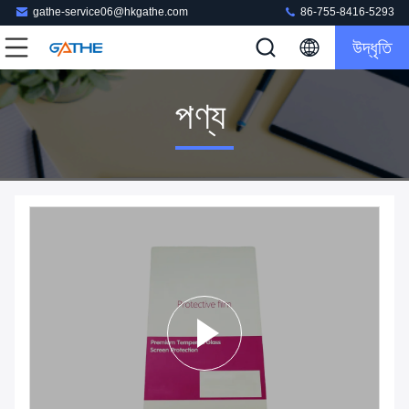
gathe-service06@hkgathe.com
86-755-8416-5293
উদ্ধৃতি
পণ্য