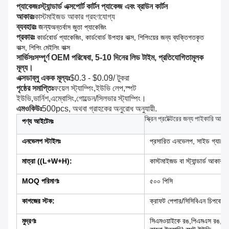
প্যাকেজঃ
স্ট্যান্ডার্ড এক্সপোর্ট কার্টন প্যাকেজ এবং ব্রাউন কার্টন
আকারঃ
কাস্টমাইজড আকার গ্রহণযোগ্য
ব্যবহারঃ
জন্য
অন্তর্বাস জুতা প্যাকেজিং
প্রকারঃ
কার্ডবোর্ড প্যাকেজিং, কার্ডবোর্ড উপহার বাক্স, শিপিংয়ের জন্য ব্যক্তিগতকৃত
বাক্স, শিপিং মেইলিং বাক্স
সার্ভিসঃ
সম্পূর্ণ OEM পরিষেবা, 5-10 দিনের লিড টাইম, প্রতিযোগিতামূলক
মূল্য।
এক্সডাব্লু একক মূল্যঃ
$0.3 - $0.09/ টুকরা
পৃষ্ঠের সমাপ্তিঃ
ফয়েল স্ট্যাম্পিং,ইউভি লেপ,স্পট
ইউভি,ভার্নিশ,এম্বোসিং,গোল্ডেন/সিলভার স্ট্যাম্পিং।
এমওকিউঃ
500pcs, অথবা গ্রাহকের অনুরোধ অনুযায়ী.
স্ক্রিন প্রটেক্টরের জন্য পাইকারি আর
পণ্য আইটেমঃ
এনভেলপ স্টাইলঃ
প্রসারিত এনভেলপ, সাইড গ্যাসে
মাত্রা ((L+W+H):
কাস্টমাইজড বা স্ট্যান্ডার্ড আকার
MOQ পরিমাণঃ
৫০০ পিসি
কাগজের স্টক:
ক্রাফট পেপার/সিসিবিএন চিপবোর্ড/
মুদ্রণঃ
সিএমওয়াইকে রঙ,পিএমএস রঙ,সাদা 