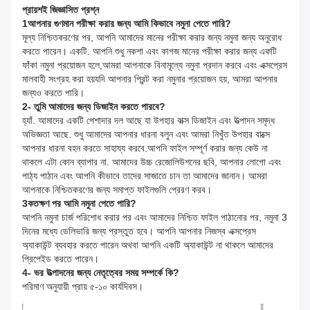
প্রায়শই জিজ্ঞাসিত প্রশ্ন
1আপনার গুণমান পরীক্ষা করার জন্য আমি কিভাবে নমুনা পেতে পারি?
মূল্য নিশ্চিতকরণের পর, আপনি আমাদের মানের পরীক্ষা করার জন্য নমুনা জন্য অনুরোধ
করতে পারেন। একটি. আপনি শুধু নকশা এবং কাগজ মানের পরীক্ষা করার জন্য একটি
ফাঁকা নমুনা প্রয়োজন হলে,আমরা আপনাকে বিনামূল্যে নমুনা প্রদান করবে এবং এক্সপ্রেস
মালবাহী সংগ্রহ করা হয়যদি আপনার প্রিন্ট করা নমুনার প্রয়োজন হয়, আমরা আপনার
জন্যও করতে পারি।
2- তুমি আমাদের জন্য ডিজাইন করতে পারবে?
হ্যাঁ. আমাদের একটি পেশাদার দল আছে যা উপহার বাক্স ডিজাইন এবং উত্পাদন সমৃদ্ধ
অভিজ্ঞতা আছে. শুধু আমাদের আপনার ধারনা বলুন এবং আমরা নিখুঁত উপহার বাক্সে
আপনার ধারনা বহন করতে সাহায্য করবে.আপনি ফাইল সম্পূর্ণ করার জন্য কেউ না
থাকলে এটা কোন ব্যাপার না. আমাদের উচ্চ রেজোলিউশনের ছবি, আপনার লোগো এবং
পাঠ্য পাঠান এবং আপনি কীভাবে তাদের সাজাতে চান তা আমাদের জানান। আমরা
আপনাকে নিশ্চিতকরণের জন্য সমাপ্ত ফাইলগুলি প্রেরণ করব।
3কতক্ষণ পর আমি নমুনা পেতে পারি?
আপনি নমুনা চার্জ পরিশোধ করার পর এবং আমাদের নিশ্চিত ফাইল পাঠানোর পর, নমুনা 3
দিনের মধ্যে ডেলিভারি জন্য প্রস্তুত হবে। আপনি আপনার নিজস্ব এক্সপ্রেস
অ্যাকাউন্ট ব্যবহার করতে পারেন অথবা আপনি একটি অ্যাকাউন্ট না থাকলে আমাদের
প্রিপেইড করতে পারেন।
4- ভর উত্পাদনের জন্য নেতৃত্বের সময় সম্পর্কে কি?
পরিমাণ অনুযায়ী প্রায় ৫-১০ কার্যদিবস।