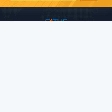
Shenzhen Gathe Printing
gathe-service06@hkgathe.c
om
86-755-8416-5293
সপ্তম, ইউনিট এইচ, মিশন হিলস ইন্টার
ন্যাশনাল বিল্ডিং। গলফ রোডের ৫ নং,
নিউ লংহুয়া জেলা, শেনঝেন।
চীন ভাল মানের কার্ডবোর্ড উপহার প্যাকেজিং বক্স সরবরাহকারী. কপিরাইট © 2026 Shenzhen Gathe
Printing . সমস্ত অধিকার সংরক্ষিত.