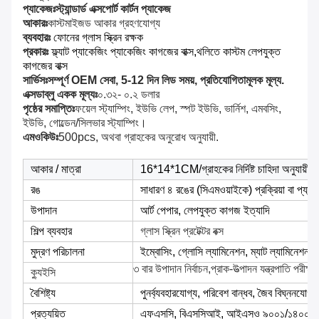
প্যাকেজঃ
স্ট্যান্ডার্ড এক্সপোর্ট কার্টন প্যাকেজ
আকারঃ
কাস্টমাইজড আকার গ্রহণযোগ্য
ব্যবহারঃ
ফোনের গ্লাস স্ক্রিন রক্ষক
প্রকারঃ
ফ্ল্যাট প্যাকেজিং প্যাকেজিং কাগজের বাক্স,থলিতে কাস্টম লেপযুক্ত
কাগজের বাক্স
সার্ভিসঃ
সম্পূর্ণ OEM সেবা, 5-12 দিন লিড সময়, প্রতিযোগিতামূলক মূল্য.
এক্সডাব্লু একক মূল্যঃ
০.৩২- ০.২ ডলার
পৃষ্ঠের সমাপ্তিঃ
ফয়েল স্ট্যাম্পিং, ইউভি লেপ, স্পট ইউভি, ভার্নিশ, এমবসিং,
ইউভি, গোল্ডেন/সিলভার স্ট্যাম্পিং।
এমওকিউঃ
500pcs, অথবা গ্রাহকের অনুরোধ অনুযায়ী.
আকার / মাত্রা
16*14*1CM/গ্রাহকের নির্দিষ্ট চাহিদা অনুযায়ী
রঙ
সাধারণ ৪ রঙের (সিএমওয়াইকে) প্রক্রিয়া বা প্যান
উপাদান
আর্ট পেপার, লেপযুক্ত কাগজ ইত্যাদি
শিল্প ব্যবহার
গ্লাস স্ক্রিন প্রটেক্টর বক্স
মুদ্রণ পরিচালনা
ইম্বোসিং, গ্লোসি ল্যামিনেশন, ম্যাট ল্যামিনেশন, স্
৩ বার উপাদান নির্বাচন,প্রাক-উত্পাদন যন্ত্রপাতি পরীক্ষ
ক্যুইসি
বৈশিষ্ট্য
পুনর্ব্যবহারযোগ্য, পরিবেশ বান্ধব, জৈব বিঘ্ননযোগ্য,
প্রত্যয়িত
এফএসসি, বিএসসিআই, আইএসও ৯০০১/১৪০০১ ই