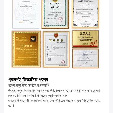
প্রায়শই জিজ্ঞাসিত প্রশ্ন
প্রশ্ন: নমুনা নীতি সম্পর্কে কি বলবেন?
উত্তরঃ নমুনা উৎপাদন ফি প্রকৃত খরচ উপর ভিত্তি করে এবং একটি অর্ডার আছে যদি
ফেরতযোগ্য হবে। আমরা বিনামূল্যে নমুনা প্রদান করবে
দীর্ঘমেয়াদী সহযোগী ক্লায়েন্টদের জন্য, তবে শিপিংয়ের খরচ সংগ্রহ বা প্রিপেইড করতে
হবে।