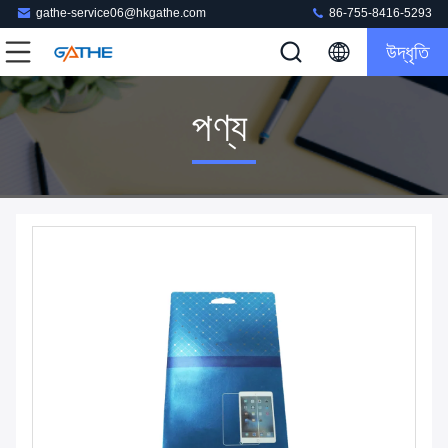
gathe-service06@hkgathe.com
86-755-8416-5293
উদ্ধৃতি
পণ্য