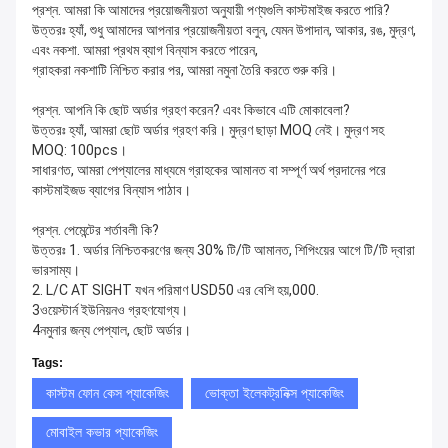
প্রশ্ন. আমরা কি আমাদের প্রয়োজনীয়তা অনুযায়ী পণ্যগুলি কাস্টমাইজ করতে পারি?
উত্তরঃ হ্যাঁ, শুধু আমাদের আপনার প্রয়োজনীয়তা বলুন, যেমন উপাদান, আকার, রঙ, মুদ্রণ,
এবং নকশা. আমরা প্রথম ব্যাগ বিন্যাস করতে পারেন,
গ্রাহকরা নকশাটি নিশ্চিত করার পর, আমরা নমুনা তৈরি করতে শুরু করি।
প্রশ্ন. আপনি কি ছোট অর্ডার গ্রহণ করেন? এবং কিভাবে এটি মোকাবেলা?
উত্তরঃ হ্যাঁ, আমরা ছোট অর্ডার গ্রহণ করি। মুদ্রণ ছাড়া MOQ নেই। মুদ্রণ সহ
MOQ: 100pcs।
সাধারণত, আমরা পেপ্যালের মাধ্যমে গ্রাহকের আমানত বা সম্পূর্ণ অর্থ প্রদানের পরে
কাস্টমাইজড ব্যাগের বিন্যাস পাঠাব।
প্রশ্ন. পেমেন্টের শর্তাবলী কি?
উত্তরঃ 1. অর্ডার নিশ্চিতকরণের জন্য 30% টি/টি আমানত, শিপিংয়ের আগে টি/টি দ্বারা
ভারসাম্য।
2. L/C AT SIGHT যখন পরিমাণ USD50 এর বেশি হয়,000.
3ওয়েস্টার্ন ইউনিয়নও গ্রহণযোগ্য।
4নমুনার জন্য পেপ্যাল, ছোট অর্ডার।
Tags:
কাস্টম ফোন কেস প্যাকেজিং
ভোক্তা ইলেকট্রনিক্স প্যাকেজিং
মোবাইল কভার প্যাকেজিং