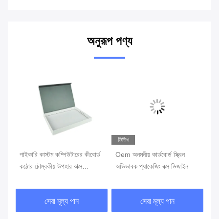
অনুরূপ পণ্য
ভিডিও
ভি
িন
পাইকারি কাস্টম কম্পিউটারের কীবোর্ড
Oem অনমনীয় কার্ডবোর্ড স্ক্রিন
গ্য
কঠোর চৌম্বকীয় উপহার বাক্স
অভিভাবক প্যাকেজিং বক্স ডিজাইন
বক্
প্যাকেজিং কাগজ বাক্স
পে
সেরা মূল্য পান
সেরা মূল্য পান