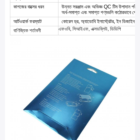
কাগজের বাক্সের ধরন
উন্নত সরঞ্জাম এবং অভিজ্ঞ QC টিম উপাদান পরীক্ষ
অর্ধ-সমাপ্ত এবং সমাপ্ত পণ্যগুলি কঠোরভাবে প্র
আর্টওয়ার্ক ফরম্যাট
কোরেল ড্র, অ্যাডোবি ইলাস্ট্রেটর, ইন ডিজাইন,
এফওবি, সিআইএফ, এক্সডব্লিউ, ডিডিপি
বাণিজ্যিক শর্তাবলী