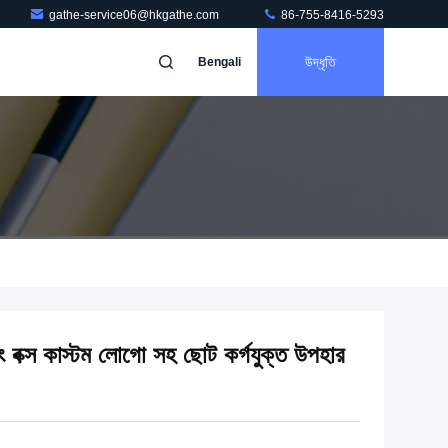
gathe-service06@hkgathe.com
86-755-8416-5293
উদ্ধৃতি
Bengali
ং বক্স কাস্টম লোগো সহ ছোট কর্গযুক্ত উপহার