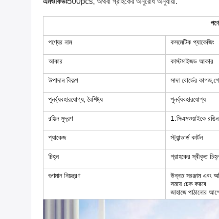
এমওকিউঃ
500pcs, অথবা গ্রাহকের অনুরোধ অনুযায়ী.
পণ্য
পণ্যের নাম
কসমেটিক প্যাকেজিং
আকার
কাস্টমাইজড আকার
উপাদান বিকল্প
সাদা বোর্ডের কাগজ,গো
পুনর্ব্যবহারযোগ্য, বৈশিষ্ট্য
পুনর্ব্যবহারযোগ্য
রঙিন মুদ্রণ
1.সিএমওয়াইকে রঙিন ম
প্যাকেজ
স্ট্যান্ডার্ড কার্টন
চিহ্ন
গ্রাহকের স্বীকৃত চিহ্
গুণমান নিয়ন্ত্রণ
উন্নত সরঞ্জাম এবং অ
সময়ে চেক করবে
জাহাজে পাঠানোর আগ