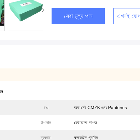
সেরা মূল্য পান
এখনই যোগ
্স
রঙ:
অফ-সেট CMYK এবং Pantones
উপাদান:
ঢেউতোলা কাগজ
ব্যবহার:
কসমেটিক প্যাকিং