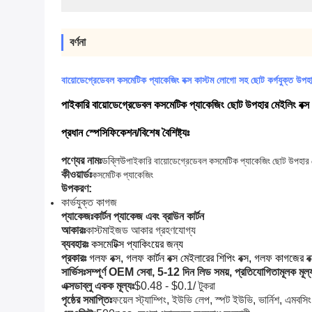
বর্ণনা
বায়োডেগ্রেডেবল কসমেটিক প্যাকেজিং বক্স কাস্টম লোগো সহ ছোট কর্গযুক্ত উপহা
পাইকারি বায়োডেগ্রেডেবল কসমেটিক প্যাকেজিং ছোট উপহার মেইলিং বক্
প্রধান স্পেসিফিকেশন/বিশেষ বৈশিষ্ট্যঃ
পণ্যের নামঃ
ডব্লিউ
পাইকারি বায়োডেগ্রেডেবল কসমেটিক প্যাকেজিং ছোট উপহার 
কীওয়ার্ডঃ
কসমেটিক প্যাকেজিং
উপকরণ:
কার্ভযুক্ত কাগজ
প্যাকেজঃ
কার্টন প্যাকেজ এবং ব্রাউন কার্টন
আকারঃ
কাস্টমাইজড আকার গ্রহণযোগ্য
ব্যবহারঃ
কসমেটিক্স প্যাকিংয়ের জন্য
প্রকারঃ
গলফ বক্স, গলফ কার্টন বক্স মেইলারের শিপিং বক্স, গলফ কাগজের বক
সার্ভিসঃ
সম্পূর্ণ OEM সেবা, 5-12 দিন লিড সময়, প্রতিযোগিতামূলক মূল্
এক্সডাব্লু একক মূল্যঃ
$0.48 - $0.1/ টুকরা
পৃষ্ঠের সমাপ্তিঃ
ফয়েল স্ট্যাম্পিং, ইউভি লেপ, স্পট ইউভি, ভার্নিশ, এমবসিং