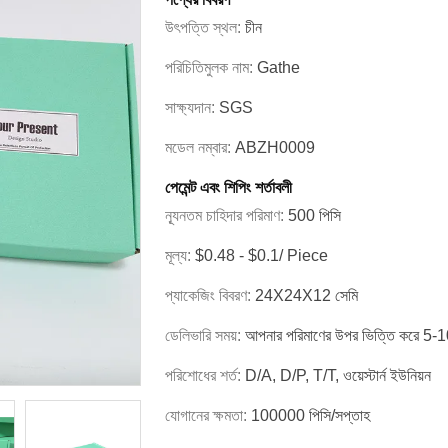
উৎপত্তি স্থল:
চীন
পরিচিতিমুলক নাম:
Gathe
সাক্ষ্যদান:
SGS
মডেল নম্বার:
ABZH0009
পেমেন্ট এবং শিপিং শর্তাবলী
ন্যূনতম চাহিদার পরিমাণ:
500 পিসি
মূল্য:
$0.48 - $0.1/ Piece
প্যাকেজিং বিবরণ:
24X24X12 সেমি
ডেলিভারি সময়:
আপনার পরিমাণের উপর ভিত্তি করে 5-10
পরিশোধের শর্ত:
D/A, D/P, T/T, ওয়েস্টার্ন ইউনিয়ন
যোগানের ক্ষমতা:
100000 পিসি/সপ্তাহ