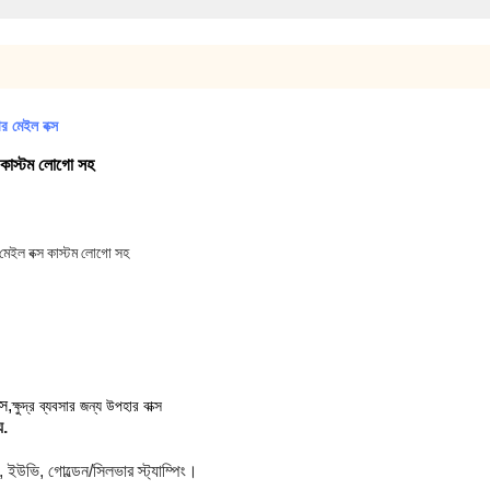
র মেইল বক্স
স কাস্টম লোগো সহ
মেইল বক্স কাস্টম লোগো সহ
্স,
ক্ষুদ্র ব্যবসার জন্য উপহার বাক্স
য.
, ইউভি, গোল্ডেন/সিলভার স্ট্যাম্পিং।