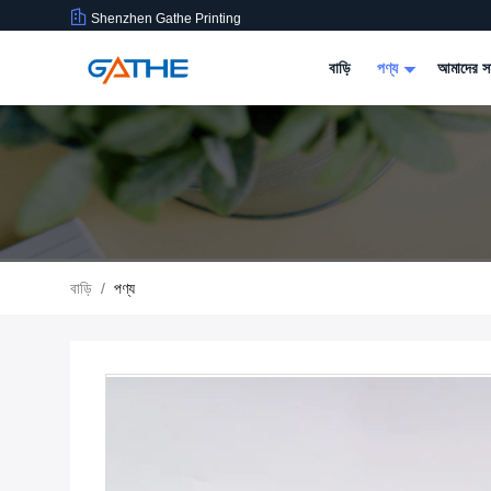
Shenzhen Gathe Printing
বাড়ি
পণ্য
আমাদের সম
বাড়ি
/
পণ্য