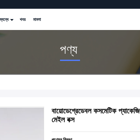
্বন্ধে
খবর
মামলা
পণ্য
বায়োডেগ্রেডেবল কসমেটিক প্যাকেজি
মেইল বক্স
পণ্যের বিবরণ