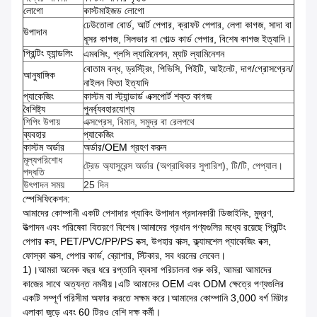
লোগো
কাস্টমাইজড লোগো
ঢেউতোলা বোর্ড, আর্ট পেপার, ক্রাফট পেপার, লেপা কাগজ, সাদা বা
উপাদান
ধূসর কাগজ, সিলভার বা গোল্ড কার্ড পেপার, বিশেষ কাগজ ইত্যাদি।
প্রিন্টিং হ্যান্ডলিং
এমবসিং, গ্লসি ল্যামিনেশন, ম্যাট ল্যামিনেশন
বোতাম বন্ধ, ড্রস্ট্রিং, পিভিসি, পিইটি, আইলেট, দাগ/গ্রোসগ্রেন/
আনুষাঙ্গিক
নাইলন ফিতা ইত্যাদি
প্যাকেজিং
কাস্টম বা স্ট্যান্ডার্ড এক্সপোর্ট শক্ত কাগজ
বৈশিষ্ট্য
পুনর্ব্যবহারযোগ্য
শিপিং উপায়
এক্সপ্রেস, বিমান, সমুদ্র বা রেলপথে
ব্যবহার
প্যাকেজিং
কাস্টম অর্ডার
অর্ডার/OEM গ্রহণ করুন
মূল্যপরিশোধ
ট্রেড অ্যাসুরেন্স অর্ডার (অগ্রাধিকার সুপারিশ), টি/টি, পেপ্যাল।
পদ্ধতি
উৎপাদন সময়
25 দিন
স্পেসিফিকেশন:
আমাদের কোম্পানী একটি পেশাদার প্যাকিং উপাদান প্রদানকারী ডিজাইনিং, মুদ্রণ,
উত্পাদন এবং পরিষেবা বিতরণে বিশেষ।আমাদের প্রধান পণ্যগুলির মধ্যে রয়েছে প্রিন্টিং
পেপার বক্স, PET/PVC/PP/PS বক্স, উপহার বাক্স, ক্ল্যামশেল প্যাকেজিং বক্স,
ফোস্কা বাক্স, পেপার কার্ড, ব্রোশার, স্টিকার, সব ধরনের লেবেল।
1)।আমরা অনেক বছর ধরে রপ্তানি ব্যবসা পরিচালনা শুরু করি, আমরা আমাদের
কাজের সাথে অত্যন্ত নমনীয়।এটি আমাদের OEM এবং ODM ক্ষেত্রে পণ্যগুলির
একটি সম্পূর্ণ পরিসীমা অফার করতে সক্ষম করে।আমাদের কোম্পানি 3,000 বর্গ মিটার
এলাকা জুড়ে এবং 60 টিরও বেশি দক্ষ কর্মী।