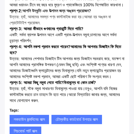
আমরা গুয়াংডং চীনে বহু বছর ধরে মুদ্রণ ও প্যাকেজিংয়ে 100% বিশেষায়িত কারখানা।
প্রশ্ন 2:
আপনি উদ্ধৃতি এবং উত্পাদন জন্য অঙ্কন প্রয়োজন?
উত্তর: হ্যাঁ, আমাদের সমস্ত পণ্য কাস্টমাইজ করা হয়।আমরা হয় অঙ্কন বা
প্রোটোটাইপ প্রয়োজন.
প্রশ্ন 3: আমরা কীভাবে গুণমানের গ্যারান্টি দিতে পারি?
একটি: সর্বদা ব্যাপক উত্পাদন আগে একটি প্রাক-উত্পাদন নমুনা;চালানের আগে সর্বদা
চূড়ান্ত পরিদর্শন;
প্রশ্ন 4: আপনি নকশা প্রদান করতে পারেন?আমাদের কি আপনার ডিজাইন ফি দিতে
হবে?
উত্তর: আমাদের পেশাদার ডিজাইন টিম আপনার জন্য ডিজাইন সরবরাহ করে, যতক্ষণ না
আপনি আমাদের প্রাসঙ্গিক উপকরণ (যেমন কিছু ছবি) এবং সংশ্লিষ্ট পণ্যের ধারণা দেন,
আমাদের ডিজাইনগুলি ক্লায়েন্টদের জন্য বিনামূল্যে।যদি নতুন ক্লায়েন্টের প্রয়োজন হয়
আমাদের সংশ্লিষ্ট নকশা প্রদান, আমরা একটি ছোট পরিমাণ ফি সংগ্রহ করব।
প্রশ্ন 5: আমরা কিছু নমুনা পেতে পারি?বিনামূল্যে বা কোন চার্জ?
উত্তর: হ্যাঁ, স্টক নমুনা সাধারণত বিনামূল্যে পাওয়া যায়।তবুও, আপনি যদি নিজের
কাস্টমাইজ করতে চান তাহলে ফি হতে পারে।আরো বিস্তারিত জানার জন্য, আমাদের
সাথে যোগাযোগ করুন.
Tags:
লকডাউন জন্মদিনের বাক্স
চৌম্বকীয় কার্ডবোর্ড উপহার বাক্স
পিচবোর্ড শার্ট বাক্স