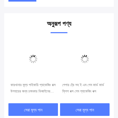
অনুরূপ পণ্য
ভি
কারখানার মূল্য পাইকারি প্যাকেজিং বক্স
পেপার ট্রে সহ ই এম গেম কার্ড কার্ড
কাস
িং
উপহারের জন্য চমৎকার ডিজাইনের
ফ্লিপ বক্স গেম প্যাকেজিং বক্স
বোর
কার্ডবোর্ড বক্স
co
সেরা মূল্য পান
সেরা মূল্য পান