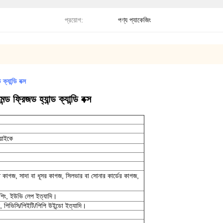
প্রয়োগ:
পণ্য প্যাকেজিং
্যান্ডি বক্স
্ড ফ্রিজড হ্যান্ড ক্যান্ডি বক্স
য়াইকে
ক্ত কাগজ, সাদা বা ধূসর কাগজ, সিলভার বা সোনার কার্ডের কাগজ,
্নিশিং, ইউভি লেপ ইত্যাদি।
ফুল, পিভিসি/পিইটি/পিপি উইন্ডো ইত্যাদি।