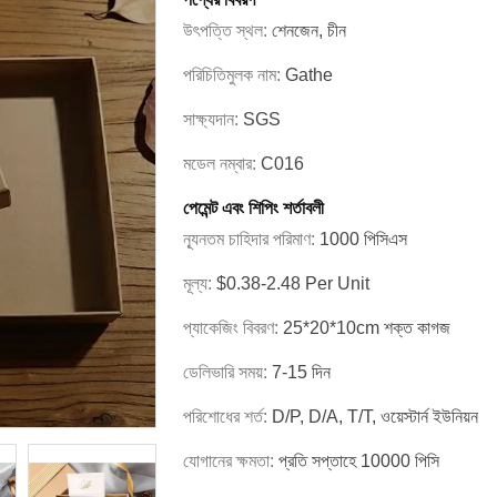
উৎপত্তি স্থল:
শেনজেন, চীন
পরিচিতিমুলক নাম:
Gathe
সাক্ষ্যদান:
SGS
মডেল নম্বার:
C016
পেমেন্ট এবং শিপিং শর্তাবলী
ন্যূনতম চাহিদার পরিমাণ:
1000 পিসিএস
মূল্য:
$0.38-2.48 Per Unit
প্যাকেজিং বিবরণ:
25*20*10cm শক্ত কাগজ
ডেলিভারি সময়:
7-15 দিন
পরিশোধের শর্ত:
D/P, D/A, T/T, ওয়েস্টার্ন ইউনিয়ন
যোগানের ক্ষমতা:
প্রতি সপ্তাহে 10000 পিসি