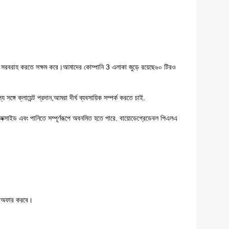
া সরবরাহ করতে সক্ষম করে।আমাদের কোম্পানি 3 এলাকা জুড়ে রয়েছে৬০ টিরও
্গে ক্লায়েন্ট প্রদান,আমরা দীর্ঘ ব্যবসায়িক সম্পর্ক করতে চাই.
 অক্সাইড এবং পানিতে সম্পূর্ণরূপে অবনমিত হতে পারে. বায়োডেগ্রেডেবল পিএলএ
ান অফার করবে।