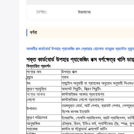
বৈশিষ্ট্য:
উচ্চমানের
বর্ণনা
অনমনীয় কার্ডবোর্ড উপহার প্যাকেজিং বক্স স্কোয়ার হোলোড ডায়মন্ড ফ্রস্টেড হ্যান্ড ক
শক্ত কার্ডবোর্ড উপহার প্যাকেজিং বক্স বর্গক্ষেত্র খালি ডায়মন
বিস্তারিত প্রদর্শন
পণ্যের নাম
উপহার বাক্স
ব্র্যান্ড
গ্যাথ
রঙ
প্যান্টোন অনুযায়ী বা গ্রাহকের অনুরোধ অনুযায়ী সিএমও
মুদ্রণ প্রযুক্তি
অফসেট প্রিন্টিং, স্ক্রিন প্রিন্টিং
পণ্যের আকার
কাস্টমাইজড আকার গ্রহণযোগ্য
লোগো
কাস্টমাইজড লোগো গ্রহণযোগ্য
তরঙ্গযুক্ত বোর্ড, আর্ট পেপার, ক্রাফট পেপার, লেপযু
উপাদান
বিশেষ কাগজ ইত্যাদি
মুদ্রণ পরিচালনা
ইম্বোসিং, গ্লোসি ল্যামিনেশন, ম্যাট ল্যামিনেশন, ভার
আনুষাঙ্গিক
চৌম্বক, রিবন, ইভিএ ফর্ম, প্লাস্টিকের ট্রে, স্পঞ্জ, 
প্যাকেজ
কাস্টম বা স্ট্যান্ডার্ড এক্সপোর্ট কার্টন