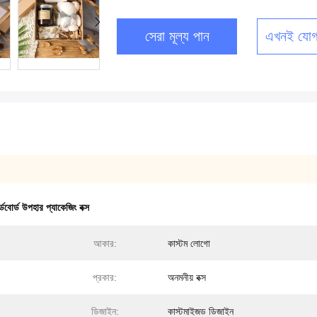
সেরা মূল্য পান
এখনই যোগ
র্ডবোর্ড উপহার প্যাকেজিং বক্স
আকার:
কাস্টম লোগো
প্রকার:
অনমনীয় বক্স
ডিজাইন:
কাস্টমাইজড ডিজাইন