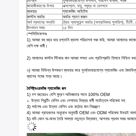
বৈশিষ্ট্য
পুনর্ব্যবহারযোগ্য উপাদান, পরিবেশ বান্ধব, সহজ
জাহাজীকরণের উপায়
এক্সপ্রেস, বায়ু, সমুদ্র বা রেলপথে
ব্যবহার
প্যাকেজিং আইটেম
কাস্টম অর্ডার
অর্ডার গ্রহণ করুন
অর্থ প্রদানের পদ্ধতি
ট্রেড অ্যাসুরেন্স অর্ডার (অগ্রাধিকার সুপারিশ), টি/টি
উৎপাদন সময়
২৫ দিন
স্পেসিফিকেশনঃ
1) আমরা বহু বছর ধরে রপ্তানি ব্যবসা পরিচালনা শুরু করি, আমরা আমাদের কাজ
বেশি দক্ষ কর্মী।
2) আমাদের কাস্টম স্টিকার মান আমরা সম্মত এবং প্রতিশ্রুতি হিসাবে নিশ্চিত করা হ
৩) আমরা বিভিন্ন উপকরণ ব্যবহার করে পুনর্ব্যবহারযোগ্য প্যাকেজিং এবং জৈববিন
ব্যাগের গমের গন্ধ আছে।
বৈশিষ্ট্য
এর
ভাঁজ প্যাকেজিং বক্স
1) দশ বছরেরও বেশি মুদ্রণ অভিজ্ঞতার সাথে 100% OEM
২. উন্নত প্রিন্টিং মেশিন এবং পেশাদার বিক্রয় কর্মী সর্বোত্তম পরিষেবা সহ
3) সর্বশেষ এবং উন্নত মেশিন এবং কঠোর মান নিয়ন্ত্রণ
4) আমরা গ্রাহকদের অনুরোধ অনুযায়ী OEM এবং ODM পরিষেবা উভয়ই অফা
5) যদি কোন অ-মানব তৈরি সমস্যা নতুনত্ব বিদ্যমান, আপনার প্রথম সময় আম