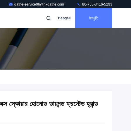
gathe-service06@hkgathe.com
86-755-8416-5293
উদ্ধৃতি
Bengali
ক্স স্কোয়ার হোলোড ডায়মন্ড ফ্রস্টেড হ্যান্ড