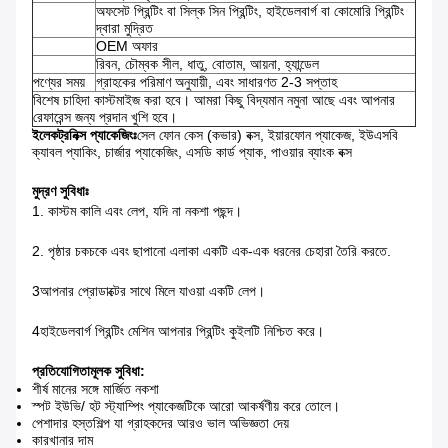
অফসেট প্রিন্টিং বা সিল্ক সিন প্রিন্টিং, হাইডেলবার্গ বা কোমোরি প্রিন্টিং
দ্বারা মুদ্রিত
OEM অফার
রিবন, চৌম্বক সীল, ধাতু, বোতাম, আয়না, হ্যান্ডেল
পণ্যের সময়
গ্রাহকের পরিমাণ অনুযায়ী, এবং সাধারণত 2-3 সপ্তাহ
বিশেষ চাহিদা কাস্টমাইজ করা হবে। আমরা কিছু বিদ্যমান নমুনা আছে এবং আপনার
রেফারেন্স জন্য প্রদান খুশি হবে।
ইলেকট্রনিক্স প্যাকেজিংঃ
সেল ফোন কেস (কভার) বক্স, ইয়ারফোন প্যাকেজ, ইউএসবি
ক্যাবল প্যাকিং, চার্জার প্যাকেজিং, এসডি কার্ড প্যাক, পাওয়ার ব্যাংক বক্স
মুদ্রণ সুবিধাঃ
1. কাস্টম কালি এবং লেপ, যদি না নকশা পছন্দ।
2. পৃষ্ঠার চকচকে এবং ছাপানো এলাকা একটি এক-এক ধরনের চেহারা তৈরি করতে.
3আপনার প্রোডাক্টের সাথে মিলে যাওয়া একটি লেপ।
4হাইডেলবার্গ প্রিন্টিং মেশিন আপনার প্রিন্টিং কুইলটি নিশ্চিত করে।
প্রতিযোগিতামূলক সুবিধা:
শীর্ষ মানের সঙ্গে মার্জিত নকশা
স্পট ইউভি/ হট স্ট্যাম্পিং প্যাকেজটিকে আরো আকর্ষণীয় করে তোলে।
পেশাদার হস্তশিল্প যা গ্রাহকদের আরও ভাল অভিজ্ঞতা দেয়
কারখানার দাম