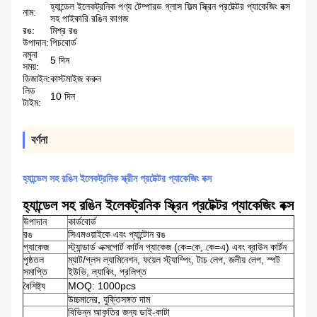
হ্যান্ডেল ইলেকট্রনিক পণ্য টেম্পারড গ্লাস ফিল্ম স্ক্রিন প্রটেক্টর প্যাকেজিং বক্স
নাম:
সহ পাইকারি রঙিন কাগজ
রঙ:
মিশ্র রঙ
উপাদান:
পিচবোর্ড
নমুনা
5 দিন
সময়:
ডিজাইন:
কাস্টমাইজ করুন
লিড
10 দিন
টাইম:
বর্ণনা
হ্যান্ডেল সহ রঙিন ইলেকট্রনিক স্ক্রীন প্রটেক্টর প্যাকেজিং বক্স
হ্যান্ডেল সহ রঙিন ইলেকট্রনিক স্ক্রিন প্রটেক্টর প্যাকেজিং বক্স
উপাদান
কার্ডবোর্ড
রঙ
সিএমওয়াইকে এবং প্যান্টোন রঙ
প্যাকেজ
স্ট্যান্ডার্ড এক্সপোর্ট কার্টন প্যাকেজ (কে=কে, কে=এ) এবং ব্রাউন কার্টন
পৃষ্ঠতল
ম্যাট/গ্লস ল্যামিনেশন, ফয়েল স্ট্যাম্পিং, টাচ লেপ, জলীয় লেপ, স্পট
সমাপ্তি
ইউভি, ল্যাকিং, প্রলিপ্ত
বৈশিষ্ট্য
MOQ: 1000pcs
উচ্চমানের, যুক্তিসঙ্গত দাম
বিভিন্ন আকৃতির জন্য ডাই-কাটা