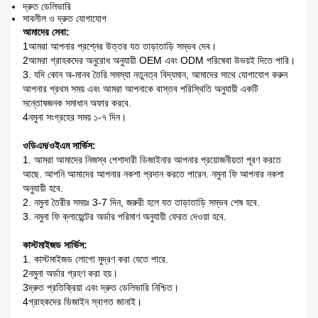
দ্রুত ডেলিভারি
সাবলীল ও দ্রুত যোগাযোগ
আমাদের সেবা:
1আমরা আপনার প্রশ্নের উত্তর যত তাড়াতাড়ি সম্ভব দেব।
2আমরা গ্রাহকদের অনুরোধ অনুযায়ী OEM এবং ODM পরিষেবা উভয়ই দিতে পারি।
3. যদি কোন অ-মানব তৈরি সমস্যা নতুনত্ব বিদ্যমান, আমাদের সাথে যোগাযোগ করুন
আপনার প্রথম সময় এবং আমরা আপনাকে বাস্তব পরিস্থিতি অনুযায়ী একটি
সন্তোষজনক সমাধান অফার করবে.
4নমুনা সংগ্রহের সময় ১-৭ দিন।
ওডিএম/ওইএম সার্ভিস:
1. আমরা আমাদের নিজস্ব পেশাদারী ডিজাইনার আপনার প্রয়োজনীয়তা পূরণ করতে
আছে. আপনি আমাদের আপনার নকশা প্রদান করতে পারেন. নমুনা ফি আপনার নকশা
অনুযায়ী হবে.
2. নমুনা তৈরীর সময়ঃ 3-7 দিন, জরুরী হলে যত তাড়াতাড়ি সম্ভব শেষ হবে.
3. নমুনা ফি ক্লায়েন্টের অর্ডার পরিমাণ অনুযায়ী ফেরত দেওয়া হবে.
কাস্টমাইজড সার্ভিস:
1. কাস্টমাইজড লোগো মুদ্রণ করা যেতে পারে.
2নমুনা অর্ডার গ্রহণ করা হয়।
3দ্রুত প্রতিক্রিয়া এবং দ্রুত ডেলিভারি নিশ্চিত।
4গ্রাহকদের ডিজাইন স্বাগত জানাই।