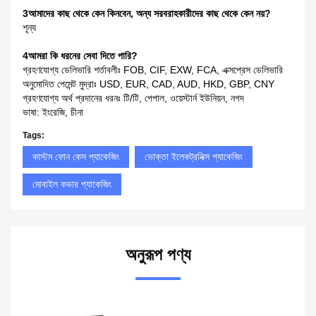
3আমাদের কাছ থেকে কেন কিনবেন, অন্য সরবরাহকারীদের কাছ থেকে কেন নয়?
শূন্য
4আমরা কি ধরনের সেবা দিতে পারি?
গ্রহণযোগ্য ডেলিভারি শর্তাবলীঃ FOB, CIF, EXW, FCA, এক্সপ্রেস ডেলিভারি
অনুমোদিত পেমেন্ট মুদ্রাঃ USD, EUR, CAD, AUD, HKD, GBP, CNY
গ্রহণযোগ্য অর্থ প্রদানের ধরনঃ টি/টি, পেপাল, ওয়েস্টার্ন ইউনিয়ন, নগদ
ভাষা: ইংরেজি, চীনা
Tags:
কাস্টম ফোন কেস প্যাকেজিং
ভোক্তা ইলেকট্রনিক্স প্যাকেজিং
মোবাইল কভার প্যাকেজিং
অনুরূপ পণ্য