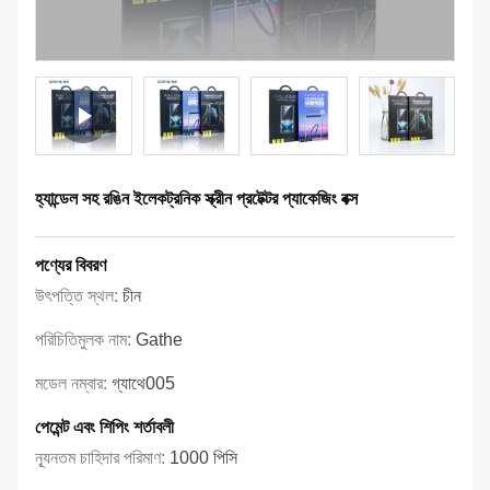
হ্যান্ডেল সহ রঙিন ইলেকট্রনিক স্ক্রীন প্রটেক্টর প্যাকেজিং বক্স
পণ্যের বিবরণ
উৎপত্তি স্থল:
চীন
পরিচিতিমুলক নাম:
Gathe
মডেল নম্বার:
গ্যাথে005
পেমেন্ট এবং শিপিং শর্তাবলী
ন্যূনতম চাহিদার পরিমাণ:
1000 পিসি