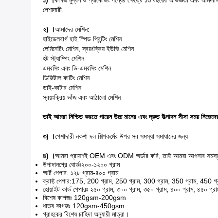
১) ।
কাগজ মুদ্রণ ও প্যাকেজিং পণ্যের ক্ষেত্রে ১৩ বছরের অভিজ্ঞতা এবং আমদান
পেশাদারী.
২) ।
আমাদের মেশিন:
হাইডেলবার্গ হাই স্পিড প্রিন্টিং মেশিন
লেমিনেটিং মেশিন, স্বয়ংক্রিয় ইউভি মেশিন
হট স্ট্যাম্পিং মেশিন
এমবসিং এবং ডি-এমবসিং মেশিন
ডিজিটাল কাটিং মেশিন
ডাই-কাটার মেশিন
স্বয়ংক্রিয় ভাঁজ এবং আঠালো মেশিন
তাই আমরা নিশ্চিত করতে পারেন উচ্চ মানের এবং দ্রুত উত্পাদন সীসা সময় নিজেদের
৩) ।
পেশাদারী নকশা দল শিল্পকর্মের উপর সব সমস্যা সমাধানের জন্য
৪) ।
আমরা প্রায়শই OEM এবং ODM অর্ডার করি, তাই আমরা আপনার সমস্ত প্র
উপাদানগ্রে বোর্ডঃ২০০-১২০০ গ্রাম
আর্ট পেপার: ১২৮ গ্রাম-৪০০ গ্রাম
ক্রাফ্ট পেপার:175, 200 গ্রাম, 250 গ্রাম, 300 গ্রাম, 350 গ্রাম, 450 গ্
হোয়াইট কার্ড পেপারঃ ২৫০ গ্রাম, ৩০০ গ্রাম, ৩৫০ গ্রাম, ৪০০ গ্রাম, ৪৫০ গ্রা
বিশেষ কাগজঃ 120gsm-200gsm
ধাতব কাগজঃ 120gsm-450gsm
গ্রাহকের বিশেষ চাহিদা অনুযায়ী মাত্রা।