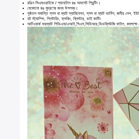
রঙিন সিএমওয়াইকে / প্যানটোন রঙ অফসেট প্রিন্টিং।
যেকোনো রঙ মুদ্রণের জন্য উপলব্ধ।
পৃষ্ঠতল সমাপ্তি গ্লস বা ম্যাট ল্যামিনেশন, গ্লস বা ম্যাট ভার্নিশ, জলীয় লেপ, 
হট স্ট্যাম্পিং, গ্লিটারিং, ফ্লকিং, ব্লিস্টার, ডাই কাটিং
আর্টওয়ার্ক ফরম্যাট পিডিএফ/এআই,পিএস,সিডিআর,ডিডব্লিউজি ফাইল, কমপক্