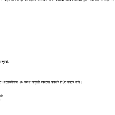
ি ও রপ্তানির ক্ষেত্রে ১০ বছরের অভিজ্ঞতা নিয়ে,Shenzhen Gathe মুদ্রণ কারখানা বিভিন্ন দেশ থেক
 দ্বারা.
য়োজনীয়তা এবং নকশা অনুযায়ী কাগজের ব্যাগটি নিখুঁত করতে পারি।
রাম
ম