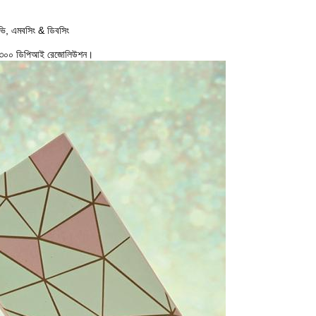
ইউভি, এমবসিং & ডিবসিং
ষে ৩০০ ডিপিআই রেজোলিউশন।