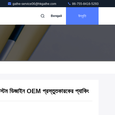
gathe-service06@hkgathe.com
86-755-8416-5293
উদ্ধৃতি
Bengali
 কাস্টম ডিজাইন OEM প্রস্তুতকারকের প্যাকিং