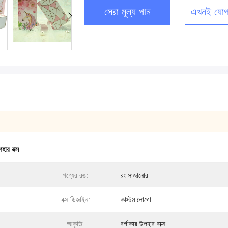
সেরা মূল্য পান
এখনই যোগ
হার বক্স
পণ্যের রঙ:
রং সাজানোর
বক্স ডিজাইন:
কাস্টম লোগো
আকৃতি:
বর্গাকার উপহার বাক্স