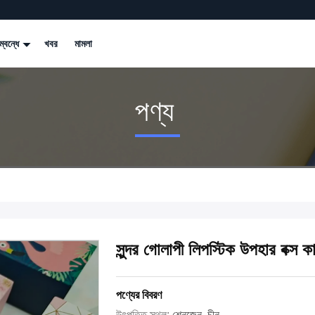
্বন্ধে
খবর
মামলা
পণ্য
সুন্দর গোলাপী লিপস্টিক উপহার বক্স
পণ্যের বিবরণ
উৎপত্তি স্থল:
শেনজেন, চীন