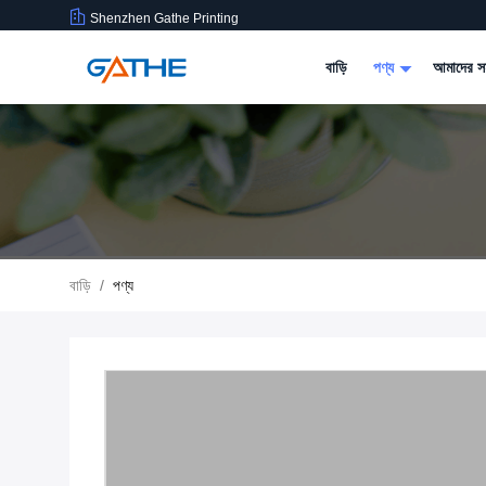
Shenzhen Gathe Printing
বাড়ি
পণ্য
আমাদের সম
বাড়ি
/
পণ্য