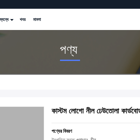
্বন্ধে
খবর
মামলা
পণ্য
কাস্টম লোগো নীল ঢেউতোলা কার্ডবোর্
পণ্যের বিবরণ
উৎপত্তি স্থল:
গুয়াংডং, চীন