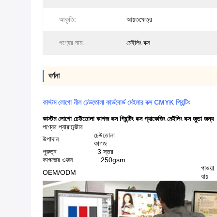
আকৃতি:
আয়তক্ষেত্র
পণ্যের নাম:
মেইলিং বক্স
বর্ণনা
কাস্টম লোগো নীল ঢেউতোলা কার্ডবোর্ড মেইলার বক্স CMYK প্রিন্টিং
কাস্টম লোগো ঢেউতোলা কাগজ বক্স প্রিন্টিং বক্স প্যাকেজিং মেইলিং বক্স জুতা জন্য
পণ্যের প্যারামেন্টার
ঢেউতোলা
উপাদান
কাগজ
পুরুত্ব
3 স্তর
কাগজের ওজন
250gsm
পাওয়া
OEM/ODM
যায়