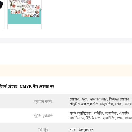
োর্ড মেইলার
,
CMYK নীল মেইলার বক্স
পোশাক, জুতা, আন্ডারওয়্যার, শিশুদের পোশাক,
ব্যবহার করুন:
গার্মেন্টস এবং প্রসেসিং আনুষাঙ্গিক, মোজা, অন্য
ম্যাট ল্যামিনেশন, বার্নিশিং, স্ট্যাম্পিং, এমবসিং,
প্রিন্টিং হ্যান্ডলিং:
ল্যামিনেশন, ইউভি লেপ, ভ্যানিশিং, গোল্ড ফয়েল
বৈশিষ্ট্য:
বায়ো-ডিগ্রেডেবল