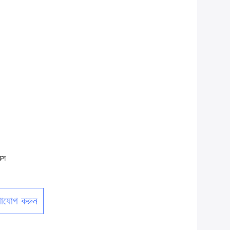
্স
াযোগ করুন