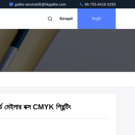
gathe-service06@hkgathe.com
86-755-8416-5293
উদ্ধৃতি
Bengali
ড মেইলার বক্স CMYK প্রিন্টিং