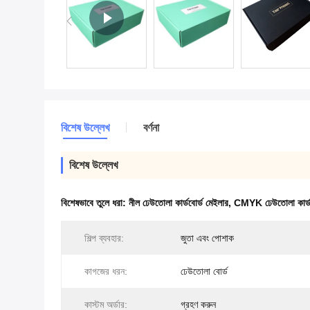
বিশেষ উল্লেখ
বর্ণনা
বিশেষ উল্লেখ
বিশেষভাবে তুলে ধরা:
নীল ঢেউতোলা কার্ডবোর্ড মেইলার
,
CMYK ঢেউতোলা কার্ডব
শিল্প ব্যবহার:
জুতা এবং পোশাক
কাগজের ধরন:
ঢেউতোলা বোর্ড
কাস্টম অর্ডার:
গ্রহণ করুন