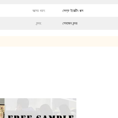
বক্সের ধরন:
সেল্ফ ইরেক্টিং বক্স
বন্দর:
শেনজেন বন্দর