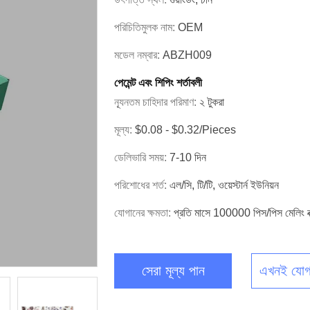
পরিচিতিমুলক নাম:
OEM
মডেল নম্বার:
ABZH009
পেমেন্ট এবং শিপিং শর্তাবলী
ন্যূনতম চাহিদার পরিমাণ:
২ টুকরা
মূল্য:
$0.08 - $0.32/pieces
ডেলিভারি সময়:
7-10 দিন
পরিশোধের শর্ত:
এল/সি, টি/টি, ওয়েস্টার্ন ইউনিয়ন
যোগানের ক্ষমতা:
প্রতি মাসে 100000 পিস/পিস মেলিং বক
সেরা মূল্য পান
এখনই যোগ