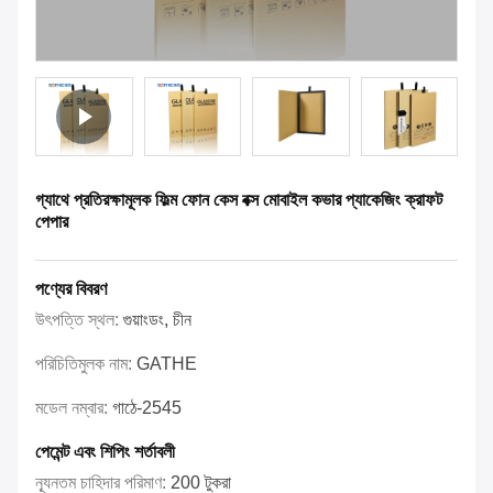
গ্যাথে প্রতিরক্ষামূলক ফিল্ম ফোন কেস বক্স মোবাইল কভার প্যাকেজিং ক্রাফট
পেপার
পণ্যের বিবরণ
উৎপত্তি স্থল:
গুয়াংডং, চীন
পরিচিতিমুলক নাম:
GATHE
মডেল নম্বার:
গাঠে-2545
পেমেন্ট এবং শিপিং শর্তাবলী
ন্যূনতম চাহিদার পরিমাণ:
200 টুকরা