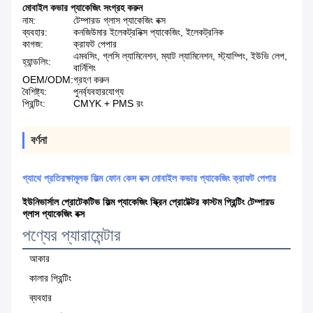
মোবাইল কভার প্যাকেজিং সংগ্রহ করুন
নাম:
টেম্পারড গ্লাস প্যাকেজিং বক্স
ব্যবহার:
কনজিউমার ইলেকট্রনিক্স প্যাকেজিং, ইলেকট্রনিক
কাগজ:
ক্রাফট পেপার
এমবসিং, গ্লসি ল্যামিনেশন, ম্যাট ল্যামিনেশন, স্ট্যাম্পিং, ইউভি লেপ,
হ্যান্ডলিং:
বার্নিশিং
OEM/ODM:
গ্রহণ করুন
বৈশিষ্ট্য:
পুনর্ব্যবহারযোগ্য
প্রিন্টিং:
CMYK + PMS রং
বর্ণনা
গ্যাথে প্রতিরক্ষামূলক ফিল্ম ফোন কেস বক্স মোবাইল কভার প্যাকেজিং ক্রাফট পেপার
ইউনিভার্সাল প্রোটেকটিভ ফিল্ম প্যাকেজিং স্ক্রিন প্রোটেক্টর কাস্টম প্রিন্টিং টেম্পারড
গ্লাস প্যাকেজিং বক্স
পণ্যের প্যারামেন্টার
আকার
কালার প্রিন্টিং
ব্যবহার