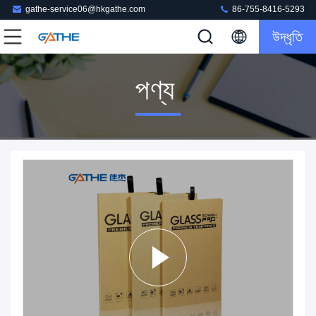
gathe-service06@hkgathe.com
86-755-8416-5293
উদ্ধৃতি
পণ্য