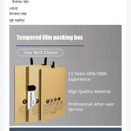
উপাদান গঠন
লোগো
উৎপাদন সময়
পৃষ্ঠ সমাপ্তি