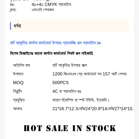
রঙ:
4c+4c CMYK প্যানটোন
বন্দর:
এফওবি শেনজেন
বর্ণনা
হার্ট আকৃতির কাস্টম কার্ডবোর্ড উপহার প্যাকেজিং বক্স প্যানটোন রঙ
বিশেষ ডিজাইনের কালো কাস্টম কার্ডবোর্ড গিফট বক্স পাইকারি
আইটেম নাম
হার্ট আকৃতির উপহার বাক্স
উপাদান
1200 জিএসএম গ্রে কার্ডবোর্ড সহ 157 আর্ট পেপার
MOQ
500PCS
প্রিন্টিং
4C বা প্যানটোন রঙ
প্রযুক্তি
ফয়েল স্ট্যাম্পিং বা স্পট ইউভি, ইত্যাদি।
আকার
21*18.7*12.3সেমি/24*20.8*14সেমি/27*24*15.3সে