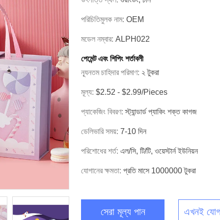
পরিচিতিমুলক নাম:
OEM
মডেল নম্বার:
ALPH022
পেমেন্ট এবং শিপিং শর্তাবলী
ন্যূনতম চাহিদার পরিমাণ:
২ টুকরা
মূল্য:
$2.52 - $2.99/pieces
প্যাকেজিং বিবরণ:
স্ট্যান্ডার্ড প্যাকিং শক্ত কাগজ
ডেলিভারি সময়:
7-10 দিন
পরিশোধের শর্ত:
এল/সি, টি/টি, ওয়েস্টার্ন ইউনিয়ন
যোগানের ক্ষমতা:
প্রতি মাসে 1000000 টুকরা
সেরা মূল্য পান
এখনই যোগ