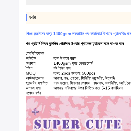
বর্ণনা
শিশুর জন্মদিনের জন্য 1400gsm লকডাউন পশু কার্ডবোর্ড উপহার প্যাকেজিং বক্স
পশু প্যাটার্ন শিশুর জন্মদিন পোর্টেবল উপহার প্যাকেজ হ্যান্ডেল সঙ্গে কাগজ বাক্স
স্পেসিফিকেশন
আইটেম
স্টক উপহার বাক্সে
উপাদান
1400gsm ধূসর পেপারবোর্ড
টাইপ
বই টাইপ বক্স
MOQ
স্টক: 2pcs কাস্টম: 500pcs
কাস্টমাইজেশন
আকার, রঙ, লোগো, ফিনিশিং হ্যান্ডলিং, ইত্যাদি
হ্যান্ডলিং সমাপ্তি
গরম ফয়েল, সিলভার প্রেসড, এমবসড, ভ্যানিশিং, ম্যাট/গ্
অগ্রজ সময়
আপনার পরিমাণের উপর ভিত্তি করে 5-15 কার্যদিবস
পণ্যের বর্ণনা