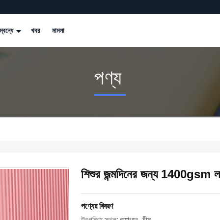
্বন্ধে
খবর
মামলা
পণ্য
শিশুর জন্মদিনের জন্য 1400gsm লকড
পণ্যের বিবরণ
উৎপত্তি স্থল:
গুয়াংডং, চীন