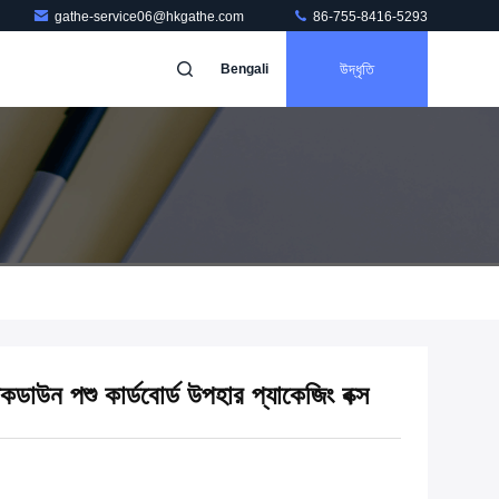
gathe-service06@hkgathe.com
86-755-8416-5293
উদ্ধৃতি
Bengali
াউন পশু কার্ডবোর্ড উপহার প্যাকেজিং বক্স