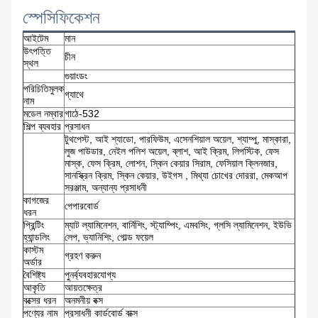
স্পেসিফিকেশন
আইটেম
মান
উৎপত্তি
চীন
স্থল
গুয়াংডং
পরিচিতিমুলক
গ্যাথে
নাম
মডেল নম্বার
গাঠে-532
শিল্প ব্যবহার
প্রসাধন
টুথপেস্ট, আই শ্যাডো, পারফিউম, এসেনশিয়াল অয়েল, শ্যাম্পু, মাস্কারা,
লুজ পাউডার, নেইল পলিশ অয়েল, ব্লাশ, আই ক্রিম, লিপস্টিক, ফেস
মাস্ক, ফেস ক্রিম, লোশন, স্কিন কেয়ার সিরাম, ফেসিয়াল ক্লিনজার,
সানস্ক্রিন ক্রিম, স্কিন কেয়ার, উইগস , মিথ্যা চোখের দোররা, মেকআপ
সরঞ্জাম, অন্যান্য প্রসাধনী
কাগজের
পেপারবোর্ড
ধরন
প্রিন্টিং
ম্যাট ল্যামিনেশন, বার্নিশিং, স্ট্যাম্পিং, এমবসিং, গ্লসি ল্যামিনেশন, ইউভি
হ্যান্ডলিং
লেপ, ভ্যানিশিং, গোল্ড ফয়েল
কাস্টম
গ্রহণ করুন
অর্ডার
বৈশিষ্ট্য
পুনর্ব্যবহারযোগ্য
আকৃতি
আয়তক্ষেত্র
বক্সের ধরন
অনমনীয় বক্স
পণ্যের নাম
প্রসাধনী কার্ডবোর্ড বাক্স