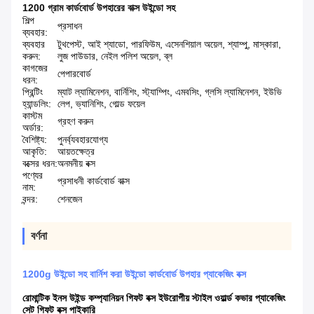
1200 গ্রাম কার্ডবোর্ড উপহারের বাক্স উইন্ডো সহ
শিল্প
প্রসাধন
ব্যবহার:
ব্যবহার
টুথপেস্ট, আই শ্যাডো, পারফিউম, এসেনশিয়াল অয়েল, শ্যাম্পু, মাস্কারা,
করুন:
লুজ পাউডার, নেইল পলিশ অয়েল, ব্ল
কাগজের
পেপারবোর্ড
ধরন:
প্রিন্টিং
ম্যাট ল্যামিনেশন, বার্নিশিং, স্ট্যাম্পিং, এমবসিং, গ্লসি ল্যামিনেশন, ইউভি
হ্যান্ডলিং:
লেপ, ভ্যানিশিং, গোল্ড ফয়েল
কাস্টম
গ্রহণ করুন
অর্ডার:
বৈশিষ্ট্য:
পুনর্ব্যবহারযোগ্য
আকৃতি:
আয়তক্ষেত্র
বক্সের ধরন:
অনমনীয় বক্স
পণ্যের
প্রসাধনী কার্ডবোর্ড বাক্স
নাম:
বন্দর:
শেনজেন
বর্ণনা
1200g উইন্ডো সহ বার্নিশ করা উইন্ডো কার্ডবোর্ড উপহার প্যাকেজিং বক্স
রোমান্টিক ইনস উইন্ড কম্প্যানিয়ন গিফট বক্স ইউরোপীয় স্টাইল ওয়ার্ল্ড কভার প্যাকেজিং
সেট গিফট বক্স পাইকারি