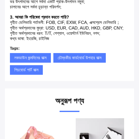
ভর উৎপাদনের আগে সর্বদা একটি প্রাক-উৎপাদন নমুনা;
চালানের আগে সর্বদা চূড়ান্ত পরিদর্শন;
3. আমরা কি পরিষেবা প্রদান করতে পারি?
গৃহীত ডেলিভারি শর্তাবলী: FOB, CIF, EXW, FCA, এক্সপ্রেস ডেলিভারি；
গৃহীত অর্থপ্রদানের মুদ্রা: USD, EUR, CAD, AUD, HKD, GBP, CNY;
গৃহীত অর্থপ্রদানের ধরন: T/T, পেপ্যাল, ওয়েস্টার্ন ইউনিয়ন, নগদ;
কথ্য ভাষা: ইংরেজি, চাইনিজ
Tags:
লকডাউন জন্মদিনের বাক্স
চৌম্বকীয় কার্ডবোর্ড উপহার বাক্স
পিচবোর্ড শার্ট বাক্স
অনুরূপ পণ্য