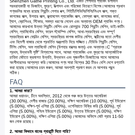
Shenzhen Gathe Printing Co., Ltd. একটি পেশাদার প্যাকিং উপাদান
সরবরাহকারী যা ডিজাইন, মুদ্রণ, উত্পাদন এবং পরিষেবা বিতরণে বিশেষ।আমাদের প্রধান
পণ্যগুলির মধ্যে রয়েছে প্রিন্টিং পেপার বক্স, পিইটি/পিভিসি/পিপি/পিএস বাক্স, শক্ত
কাগজের বাক্স, উপহার বাক্স, ক্ল্যামশেল প্যাকেজিং বাক্স, ফোস্কা বাক্স, কাগজের কার্ড,
ট্যাগ, ব্রোশিওর, স্টিকার, সমস্ত ধরণের লেবেল এবং অন্যান্য OEM প্যাকিং পণ্য।
আমাদের কারখানা উন্নত প্রিন্টিং মেশিন এবং রোল্যান্ড 700 প্রিন্টিং মেশিন, ডাই-কাটিং
মেশিন, ল্যামিনেটর মেশিন, ফয়েল স্ট্যাম্পিং মেশিন, আধা-স্বয়ংক্রিয় এবং সম্পূর্ণ
স্বয়ংক্রিয় বক্স ফোল্ডিং মেশিন, স্বয়ংক্রিয় কাগজ কাটার মেশিন, স্ক্রীনের মতো দেশীয়
এবং বিদেশী বাজার থেকে প্রবর্তিত যন্ত্রপাতি দিয়ে সজ্জিত। /ইউভি প্রিন্টিং মেশিন,
টিপিং মেশিন, অফ ল্যামিনেট মেশিন (উপহার বাক্সের জন্য) এবং অন্যান্য।C "গ্রাহক
প্রথম, উদ্ভাবনী সৃষ্টি" বিশ্বাসের সাথে, আমরা প্যাকেজিং এবং মুদ্রণের আন্তর্জাতিক
চাহিদা মেটাতে ক্রমাগত উন্নতি, উদ্ভাবন এবং সৃজনশীল ডিজাইনের সাথে আমাদের
অংশীদারদের আশ্বস্ত করি।আমাদের পণ্য সারা বিশ্বের 30 টিরও বেশি দেশে রপ্তানি
করা হয়েছে।আমাদের চয়ন করুন, আমরা অবশ্যই প্রমাণ করব যে আপনার পছন্দ
সঠিক।
FAQ
1. আমরা কারা?
আমরা গুয়াংডং, চীনে অবস্থিত, 2012 থেকে শুরু করে উত্তর আমেরিকা
(30.00%), দেশীয় বাজার (20.00%), দক্ষিণ আমেরিকা (10.00%), পূর্ব ইউরোপ
(5.00%), দক্ষিণ-পূর্ব এশিয়া (5.00%), ওশেনিয়াতে বিক্রি করি (5.00%), পূর্ব
এশিয়া (5.00%), পশ্চিম ইউরোপ (5.00%), উত্তর ইউরোপ (5.00%), দক্ষিণ
ইউরোপ (5.00%), দক্ষিণ এশিয়া (5.00%)।আমাদের অফিসে মোট প্রায় 11-50
জন লোক রয়েছে।
2. আমরা কিভাবে মানের গ্যারান্টি দিতে পারি?