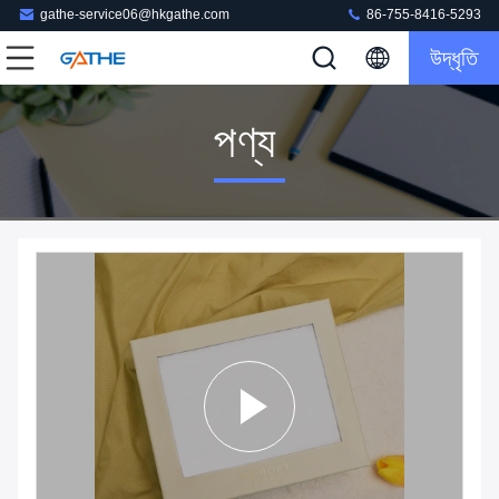
gathe-service06@hkgathe.com
86-755-8416-5293
উদ্ধৃতি
পণ্য