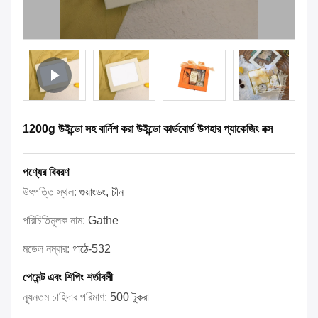
1200g উইন্ডো সহ বার্নিশ করা উইন্ডো কার্ডবোর্ড উপহার প্যাকেজিং বক্স
পণ্যের বিবরণ
উৎপত্তি স্থল:
গুয়াংডং, চীন
পরিচিতিমুলক নাম:
Gathe
মডেল নম্বার:
গাঠে-532
পেমেন্ট এবং শিপিং শর্তাবলী
ন্যূনতম চাহিদার পরিমাণ:
500 টুকরা